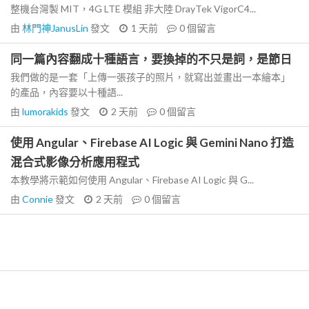
整機台灣製 MIT，4G LTE 模組 非大陸 DrayTek VigorC4...
由
林門神JanusLin
發文
1 天前
0
個留言
同一篇內容翻成十種語言，要換掉的不只是詞，是節日
我們做的是一套「上傳一張孩子的照片，就寫出並畫出一本繪本」
的產品，內容要以十種語...
由
lumorakids
發文
2 天前
0
個留言
使用 Angular、Firebase AI Logic 與 Gemini Nano 打造
混合式影像分析應用程式
本教學將示範如何使用 Angular、Firebase AI Logic 與 G...
由
Connie
發文
2 天前
0
個留言