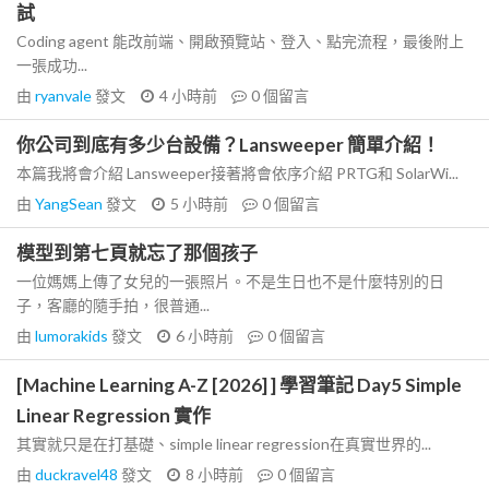
試
Coding agent 能改前端、開啟預覽站、登入、點完流程，最後附上
一張成功...
由
ryanvale
發文
4 小時前
0
個留言
你公司到底有多少台設備？Lansweeper 簡單介紹！
本篇我將會介紹 Lansweeper接著將會依序介紹 PRTG和 SolarWi...
由
YangSean
發文
5 小時前
0
個留言
模型到第七頁就忘了那個孩子
一位媽媽上傳了女兒的一張照片。不是生日也不是什麼特別的日
子，客廳的隨手拍，很普通...
由
lumorakids
發文
6 小時前
0
個留言
[Machine Learning A-Z [2026] ] 學習筆記 Day5 Simple
Linear Regression 實作
其實就只是在打基礎、simple linear regression在真實世界的...
由
duckravel48
發文
8 小時前
0
個留言