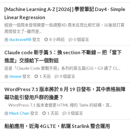
[Machine Learning A-Z [2026] ] 學習筆記 Day4 - Simple
Linear Regression
經過一個周末發現需要一些調整XD 周末反而比較忙碌，以後就打算
周間發文了~雖然是...
由
duckravel48
發文
8 小時前
0
個留言
Claude code 新手篇 5：換 section 不斷線 — 把「當下
進度」交接給下一個對話
這是「Claude Code 實戰手冊」系列的第五篇(G5)。G3 講了 CL...
由
timwei
發文
1 天前
0
個留言
WordPress 7.1 版本將於 8 月 19 日發布，其中表格無障
礙功能引發用戶群的擔憂？
WordPress 7.1 版本會變更 HTML 裡的 Table 的結構，其...
由
Mack Chan
發文
1 天前
0
個留言
船舶應用，近海 4G LTE，航運 Starlink 整合運用