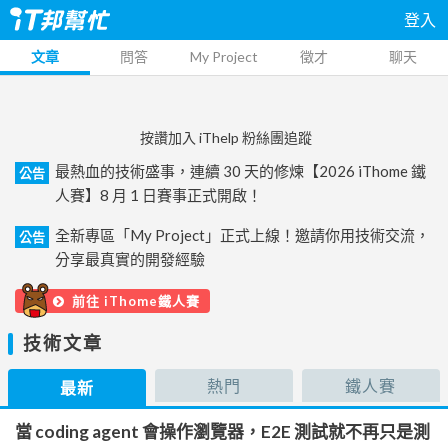
登入
文章
問答
My Project
徵才
聊天
按讚加入 iThelp 粉絲團追蹤
最熱血的技術盛事，連續 30 天的修煉【2026 iThome 鐵
公告
人賽】8 月 1 日賽事正式開啟！
全新專區「My Project」正式上線！邀請你用技術交流，
公告
分享最真實的開發經驗
前往 iThome鐵人賽
技術文章
熱門
鐵人賽
最新
當 coding agent 會操作瀏覽器，E2E 測試就不再只是測