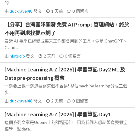
的...
由
duckravel48
發文
1 天前
0
個留言
【分享】台灣團隊開發 免費 AI Prompt 管理網站，終於
不用再到處找提示詞了
最近 AI 幾乎已經變成每天工作都會用到的工具。像是 ChatGPT、
Claud...
由
nlstudio
發文
2 天前
0
個留言
[Machine Learning A-Z [2026] ] 學習筆記 Day2 ML 及
Data pre-processing 概念
一邊要上課一邊還要寫這個不容易! 整個machine learning分成三個
步...
由
duckravel48
發文
2 天前
0
個留言
[Machine Learning A-Z [2026] ] 學習筆記 Day1
這個系列文章是Udemy上的課程延伸，因為我個人想趁著育嬰假空
檔學一點data...