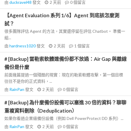
由
duckravel48
發文
2 天前
0
個留言
【Agent Evaluation 系列 1/6】Agent 到底該怎麼測
試？
很多團隊評估 Agent 的方法，其實還停留在評估 Chatbot。 準備一
組...
由
hardness1020
發文
2 天前
1
個留言
# [Backup] 當勒索軟體連備份都不放過：Air Gap 與離線
備份是什麼
前面幾篇提過一個殘酷的現實：現在的勒索軟體攻擊，第一個目標
往往不是你的正式資料，...
由
RainPan
發文
2 天前
0
個留言
# [Backup] 為什麼備份設備可以塞進 30 倍的資料？聊聊
重複資料刪除（Deduplication）
如果你看過企業級備份設備（例如 Dell PowerProtect DD 系列）...
由
RainPan
發文
2 天前
0
個留言