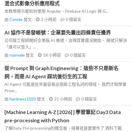
混合式影像分析應用程式
本教學將示範如何使用 Angular、Firebase AI Logic 與 G...
由
Connie
發文
2 小時前
0
個留言
AI 協作不是發帳號：企業要先畫出四條責任邊界
公司替工程師開好企業版 AI 帳號，治理其實還沒開始。 帳號只解決
「誰可以登入」...
由
ryanvale
發文
18 小時前
0
個留言
從 Prompt 到 Graph Engineering：這些不只是新名
詞，而是 AI Agent 踩坑後衍生的工程
AI Agent 可能是近年最容易出現新工程名詞的領域。 我們才剛學會
Prom...
由
hardness1020
發文
21 小時前
0
個留言
[Machine Learning A-Z [2026] ] 學習筆記 Day3 Data
pre-processing with Python
了解Data Pre-processing的概念後，接著就是要實作了 資料下載