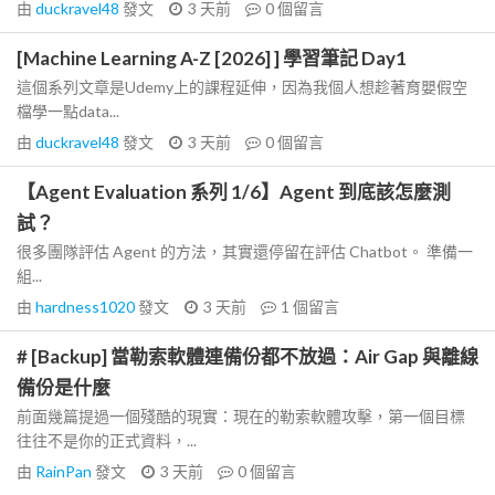
由
duckravel48
發文
3 天前
0
個留言
[Machine Learning A-Z [2026] ] 學習筆記 Day1
這個系列文章是Udemy上的課程延伸，因為我個人想趁著育嬰假空
檔學一點data...
由
duckravel48
發文
3 天前
0
個留言
【Agent Evaluation 系列 1/6】Agent 到底該怎麼測
試？
很多團隊評估 Agent 的方法，其實還停留在評估 Chatbot。 準備一
組...
由
hardness1020
發文
3 天前
1
個留言
# [Backup] 當勒索軟體連備份都不放過：Air Gap 與離線
備份是什麼
前面幾篇提過一個殘酷的現實：現在的勒索軟體攻擊，第一個目標
往往不是你的正式資料，...
由
RainPan
發文
3 天前
0
個留言