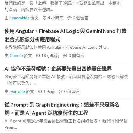
我們做的是一套「上傳一張孩子的照片，就寫出並畫出一本繪本」
的產品，內容要以十種語...
由
lumorakids
發文
4 小時前
0
個留言
使用 Angular、Firebase AI Logic 與 Gemini Nano 打造
混合式影像分析應用程式
本教學將示範如何使用 Angular、Firebase AI Logic 與 G...
由
Connie
發文
18 小時前
0
個留言
AI 協作不是發帳號：企業要先畫出四條責任邊界
公司替工程師開好企業版 AI 帳號，治理其實還沒開始。 帳號只解決
「誰可以登入」...
由
ryanvale
發文
1 天前
0
個留言
從 Prompt 到 Graph Engineering：這些不只是新名
詞，而是 AI Agent 踩坑後衍生的工程
AI Agent 可能是近年最容易出現新工程名詞的領域。 我們才剛學會
Prom...