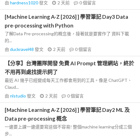
由
hardness1020
發文
2 天前
0
個留言
[Machine Learning A-Z [2026] ] 學習筆記 Day3 Data
pre-processing with Python
了解Data Pre-processing的概念後，接著就是要實作了 資料下載
的...
由
duckravel48
發文
2 天前
0
個留言
【分享】台灣團隊開發 免費 AI Prompt 管理網站，終於
不用再到處找提示詞了
最近 AI 幾乎已經變成每天工作都會用到的工具。像是 ChatGPT、
Claud...
由
nlstudio
發文
2 天前
0
個留言
[Machine Learning A-Z [2026] ] 學習筆記 Day2 ML 及
Data pre-processing 概念
一邊要上課一邊還要寫這個不容易! 整個machine learning分成三個
步...