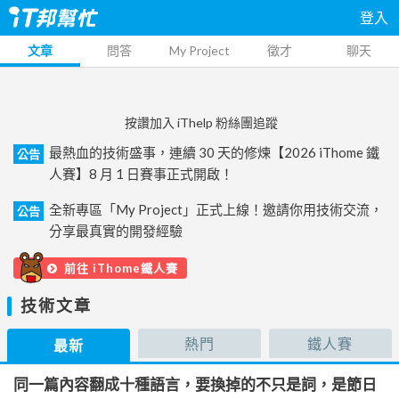
登入
文章
問答
My Project
徵才
聊天
按讚加入 iThelp 粉絲團追蹤
最熱血的技術盛事，連續 30 天的修煉【2026 iThome 鐵
公告
人賽】8 月 1 日賽事正式開啟！
全新專區「My Project」正式上線！邀請你用技術交流，
公告
分享最真實的開發經驗
前往 iThome鐵人賽
技術文章
熱門
鐵人賽
最新
同一篇內容翻成十種語言，要換掉的不只是詞，是節日