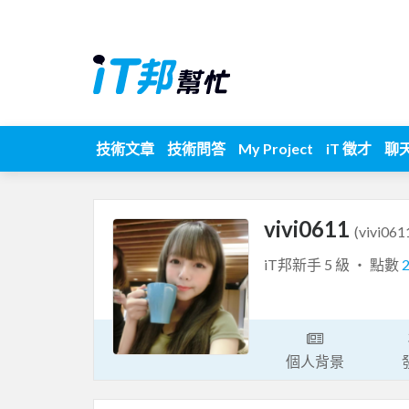
技術文章
技術問答
My Project
iT 徵才
聊
vivi0611
(vivi061
iT邦新手 5 級 ‧ 點數
個人背景