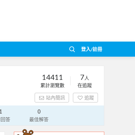
登入/註冊
14411
7
人
累計瀏覽數
在追蹤
站內簡訊
追蹤
1
0
請回答
最佳解答