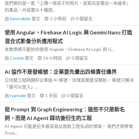
我們做的是一套「上傳一張孩子的照片，就寫出並畫出一本繪本」
的產品，內容要以十種語...
由
lumorakids
發文
2 小時前
0
個留言
使用 Angular、Firebase AI Logic 與 Gemini Nano 打造
混合式影像分析應用程式
本教學將示範如何使用 Angular、Firebase AI Logic 與 G...
由
Connie
發文
16 小時前
0
個留言
AI 協作不是發帳號：企業要先畫出四條責任邊界
公司替工程師開好企業版 AI 帳號，治理其實還沒開始。 帳號只解決
「誰可以登入」...
由
ryanvale
發文
1 天前
0
個留言
從 Prompt 到 Graph Engineering：這些不只是新名
詞，而是 AI Agent 踩坑後衍生的工程
AI Agent 可能是近年最容易出現新工程名詞的領域。 我們才剛學會
Prom...