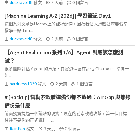
由
duckravel48
發文
2 天前
0
個留言
[Machine Learning A-Z [2026] ] 學習筆記 Day1
這個系列文章是Udemy上的課程延伸，因為我個人想趁著育嬰假空
檔學一點data...
由
duckravel48
發文
2 天前
0
個留言
【Agent Evaluation 系列 1/6】Agent 到底該怎麼測
試？
很多團隊評估 Agent 的方法，其實還停留在評估 Chatbot。 準備一
組...
由
hardness1020
發文
2 天前
1
個留言
# [Backup] 當勒索軟體連備份都不放過：Air Gap 與離線
備份是什麼
前面幾篇提過一個殘酷的現實：現在的勒索軟體攻擊，第一個目標
往往不是你的正式資料，...
由
RainPan
發文
3 天前
0
個留言