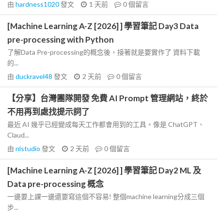
由
hardness1020
發文
1 天前
0
個留言
[Machine Learning A-Z [2026] ] 學習筆記 Day3 Data
pre-processing with Python
了解Data Pre-processing的概念後，接著就是要實作了 資料下載
的...
由
duckravel48
發文
2 天前
0
個留言
【分享】台灣團隊開發 免費 AI Prompt 管理網站，終於
不用再到處找提示詞了
最近 AI 幾乎已經變成每天工作都會用到的工具。像是 ChatGPT、
Claud...
由
nlstudio
發文
2 天前
0
個留言
[Machine Learning A-Z [2026] ] 學習筆記 Day2 ML 及
Data pre-processing 概念
一邊要上課一邊還要寫這個不容易! 整個machine learning分成三個
步...