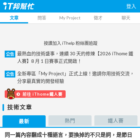
登入
文章
問答
My Project
徵才
聊天
按讚加入 iThelp 粉絲團追蹤
最熱血的技術盛事，連續 30 天的修煉【2026 iThome 鐵
公告
人賽】8 月 1 日賽事正式開啟！
全新專區「My Project」正式上線！邀請你用技術交流，
公告
分享最真實的開發經驗
前往 iThome鐵人賽
技術文章
熱門
鐵人賽
最新
同一篇內容翻成十種語言，要換掉的不只是詞，是節日