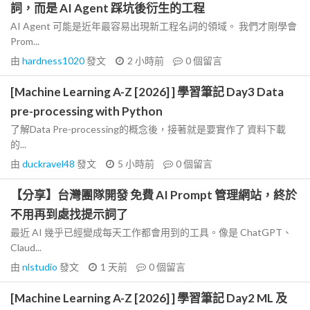
詞，而是 AI Agent 踩坑後衍生的工程
AI Agent 可能是近年最容易出現新工程名詞的領域。 我們才剛學會
Prom...
由
hardness1020
發文
2 小時前
0
個留言
[Machine Learning A-Z [2026] ] 學習筆記 Day3 Data
pre-processing with Python
了解Data Pre-processing的概念後，接著就是要實作了 資料下載
的...
由
duckravel48
發文
5 小時前
0
個留言
【分享】台灣團隊開發 免費 AI Prompt 管理網站，終於
不用再到處找提示詞了
最近 AI 幾乎已經變成每天工作都會用到的工具。像是 ChatGPT、
Claud...
由
nlstudio
發文
1 天前
0
個留言
[Machine Learning A-Z [2026] ] 學習筆記 Day2 ML 及