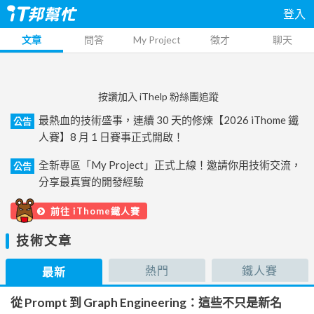
登入
文章
問答
My Project
徵才
聊天
按讚加入 iThelp 粉絲團追蹤
最熱血的技術盛事，連續 30 天的修煉【2026 iThome 鐵
公告
人賽】8 月 1 日賽事正式開啟！
全新專區「My Project」正式上線！邀請你用技術交流，
公告
分享最真實的開發經驗
前往 iThome鐵人賽
技術文章
熱門
鐵人賽
最新
從 Prompt 到 Graph Engineering：這些不只是新名