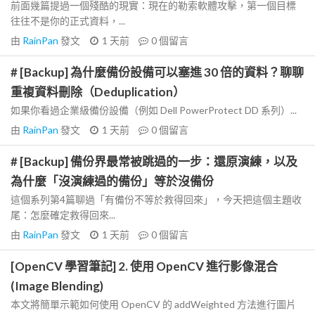
前面幾篇提過一個殘酷的現實：現在的勒索軟體攻擊，第一個目標
往往不是你的正式資料，...
由
RainPan
發文
1 天前
0
個留言
# [Backup] 為什麼備份設備可以塞進 30 倍的資料？聊聊
重複資料刪除（Deduplication）
如果你看過企業級備份設備（例如 Dell PowerProtect DD 系列）...
由
RainPan
發文
1 天前
0
個留言
# [Backup] 備份界最常被跳過的一步：還原演練，以及
為什麼「沒演練過的備份」等於沒備份
這個系列第4篇聊過「有備份不等於救得回來」，今天把這個主題收
尾：怎麼確定救得回來...
由
RainPan
發文
1 天前
0
個留言
[OpenCV 學習筆記] 2. 使用 OpenCV 進行影像混合
(Image Blending)
本文將簡單示範如何使用 OpenCV 的 addWeighted 方法進行圖片