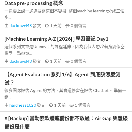
Data pre-processing 概念
一邊要上課一邊還要寫這個不容易! 整個machine learning分成三個
步...
由
duckravel48
發文
1 天前
0
個留言
[Machine Learning A-Z [2026] ] 學習筆記 Day1
這個系列文章是Udemy上的課程延伸，因為我個人想趁著育嬰假空
檔學一點data...
由
duckravel48
發文
1 天前
0
個留言
【Agent Evaluation 系列 1/6】Agent 到底該怎麼測
試？
很多團隊評估 Agent 的方法，其實還停留在評估 Chatbot。 準備一
組...
由
hardness1020
發文
1 天前
1
個留言
# [Backup] 當勒索軟體連備份都不放過：Air Gap 與離線
備份是什麼