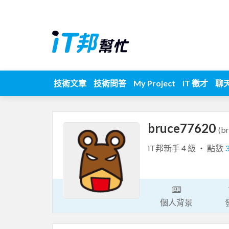
技術文章
技術問答
My Project
iT 徵才
聊
bruce77620
(b
iT邦新手 4 級 ‧ 點數
個人背景