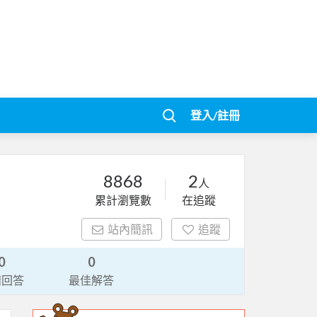
登入/註冊
8868
2
人
累計瀏覽數
在追蹤
站內簡訊
追蹤
0
0
請回答
最佳解答