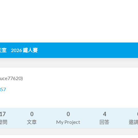
天室
2026 鐵人賽
ruce77620)
357
17
0
0
4
發問
文章
My Project
回答
邀