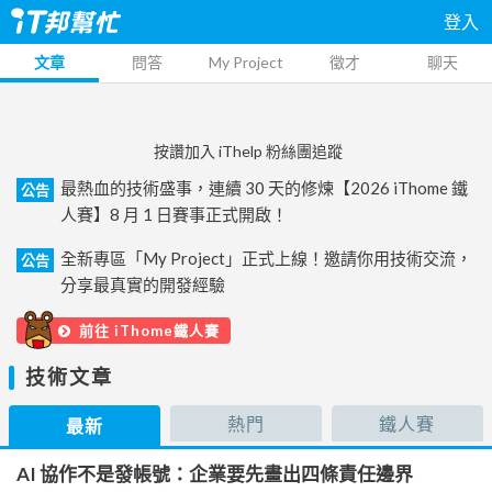
登入
文章
問答
My Project
徵才
聊天
按讚加入 iThelp 粉絲團追蹤
最熱血的技術盛事，連續 30 天的修煉【2026 iThome 鐵
公告
人賽】8 月 1 日賽事正式開啟！
全新專區「My Project」正式上線！邀請你用技術交流，
公告
分享最真實的開發經驗
前往 iThome鐵人賽
技術文章
熱門
鐵人賽
最新
AI 協作不是發帳號：企業要先畫出四條責任邊界