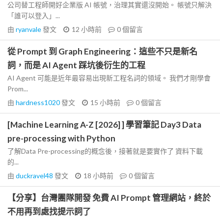
公司替工程師開好企業版 AI 帳號，治理其實還沒開始。 帳號只解決
「誰可以登入」...
由
ryanvale
發文
12 小時前
0
個留言
從 Prompt 到 Graph Engineering：這些不只是新名
詞，而是 AI Agent 踩坑後衍生的工程
AI Agent 可能是近年最容易出現新工程名詞的領域。 我們才剛學會
Prom...
由
hardness1020
發文
15 小時前
0
個留言
[Machine Learning A-Z [2026] ] 學習筆記 Day3 Data
pre-processing with Python
了解Data Pre-processing的概念後，接著就是要實作了 資料下載
的...
由
duckravel48
發文
18 小時前
0
個留言
【分享】台灣團隊開發 免費 AI Prompt 管理網站，終於
不用再到處找提示詞了