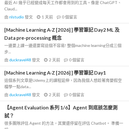
最近 AI 幾乎已經變成每天工作都會用到的工具。像是 ChatGPT、
Claud...
由
nlstudio
發文
1 天前
0
個留言
[Machine Learning A-Z [2026] ] 學習筆記 Day2 ML 及
Data pre-processing 概念
一邊要上課一邊還要寫這個不容易! 整個machine learning分成三個
步...
由
duckravel48
發文
2 天前
0
個留言
[Machine Learning A-Z [2026] ] 學習筆記 Day1
這個系列文章是Udemy上的課程延伸，因為我個人想趁著育嬰假空
檔學一點data...
由
duckravel48
發文
2 天前
0
個留言
【Agent Evaluation 系列 1/6】Agent 到底該怎麼測
試？
很多團隊評估 Agent 的方法，其實還停留在評估 Chatbot。 準備一