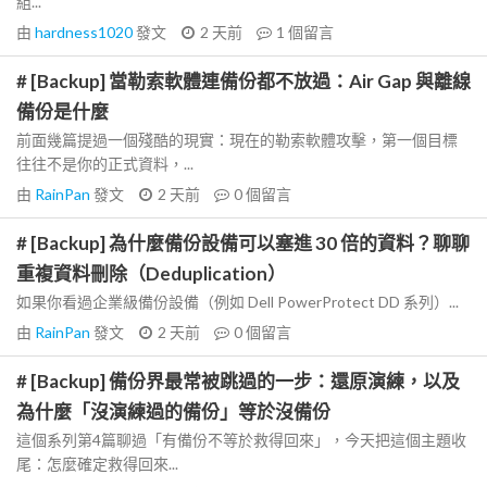
組...
由
hardness1020
發文
2 天前
1
個留言
# [Backup] 當勒索軟體連備份都不放過：Air Gap 與離線
備份是什麼
前面幾篇提過一個殘酷的現實：現在的勒索軟體攻擊，第一個目標
往往不是你的正式資料，...
由
RainPan
發文
2 天前
0
個留言
# [Backup] 為什麼備份設備可以塞進 30 倍的資料？聊聊
重複資料刪除（Deduplication）
如果你看過企業級備份設備（例如 Dell PowerProtect DD 系列）...
由
RainPan
發文
2 天前
0
個留言
# [Backup] 備份界最常被跳過的一步：還原演練，以及
為什麼「沒演練過的備份」等於沒備份
這個系列第4篇聊過「有備份不等於救得回來」，今天把這個主題收
尾：怎麼確定救得回來...