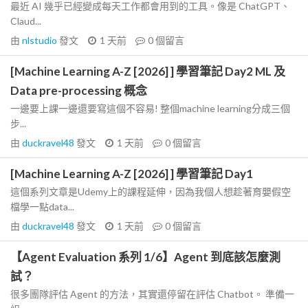
最近 AI 幾乎已經變成每天工作都會用到的工具。像是 ChatGPT、
Claud...
由
nlstudio
發文
1 天前
0
個留言
[Machine Learning A-Z [2026] ] 學習筆記 Day2 ML 及
Data pre-processing 概念
一邊要上課一邊還要寫這個不容易! 整個machine learning分成三個
步...
由
duckravel48
發文
1 天前
0
個留言
[Machine Learning A-Z [2026] ] 學習筆記 Day1
這個系列文章是Udemy上的課程延伸，因為我個人想趁著育嬰假空
檔學一點data...
由
duckravel48
發文
1 天前
0
個留言
【Agent Evaluation 系列 1/6】Agent 到底該怎麼測
試？
很多團隊評估 Agent 的方法，其實還停留在評估 Chatbot。 準備一