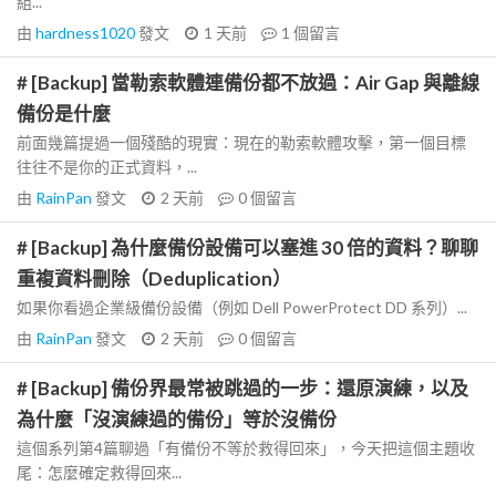
組...
由
hardness1020
發文
1 天前
1
個留言
# [Backup] 當勒索軟體連備份都不放過：Air Gap 與離線
備份是什麼
前面幾篇提過一個殘酷的現實：現在的勒索軟體攻擊，第一個目標
往往不是你的正式資料，...
由
RainPan
發文
2 天前
0
個留言
# [Backup] 為什麼備份設備可以塞進 30 倍的資料？聊聊
重複資料刪除（Deduplication）
如果你看過企業級備份設備（例如 Dell PowerProtect DD 系列）...
由
RainPan
發文
2 天前
0
個留言
# [Backup] 備份界最常被跳過的一步：還原演練，以及
為什麼「沒演練過的備份」等於沒備份
這個系列第4篇聊過「有備份不等於救得回來」，今天把這個主題收
尾：怎麼確定救得回來...