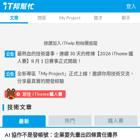
登入
文章
問答
My Project
徵才
聊天
按讚加入 iThelp 粉絲團追蹤
最熱血的技術盛事，連續 30 天的修煉【2026 iThome 鐵
公告
人賽】8 月 1 日賽事正式開啟！
全新專區「My Project」正式上線！邀請你用技術交流，
公告
分享最真實的開發經驗
前往 iThome鐵人賽
技術文章
熱門
鐵人賽
最新
AI 協作不是發帳號：企業要先畫出四條責任邊界