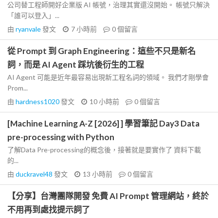
公司替工程師開好企業版 AI 帳號，治理其實還沒開始。 帳號只解決
「誰可以登入」...
由
ryanvale
發文
7 小時前
0
個留言
從 Prompt 到 Graph Engineering：這些不只是新名
詞，而是 AI Agent 踩坑後衍生的工程
AI Agent 可能是近年最容易出現新工程名詞的領域。 我們才剛學會
Prom...
由
hardness1020
發文
10 小時前
0
個留言
[Machine Learning A-Z [2026] ] 學習筆記 Day3 Data
pre-processing with Python
了解Data Pre-processing的概念後，接著就是要實作了 資料下載
的...
由
duckravel48
發文
13 小時前
0
個留言
【分享】台灣團隊開發 免費 AI Prompt 管理網站，終於
不用再到處找提示詞了