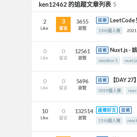
ken12462 的追蹤文章列表
5
LeetCode 
技術
2
3
3655
Like
留言
瀏覽
13th鐵人賽
2021
Nuxt.js -
技術
0
0
12561
Like
留言
瀏覽
ckeditor 5
nuxt.j
【DAY 2
技術
0
0
5696
Like
留言
瀏覽
2019鐵人賽
reac
【
達標好文
技術
10
0
132514
Like
留言
瀏覽
11th鐵人賽
react