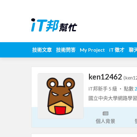
技術文章
技術問答
My Project
iT 徵才
聊
ken12462
(ken1
iT邦新手 5 級 ‧ 點數
國立中央大學網路學
個人背景