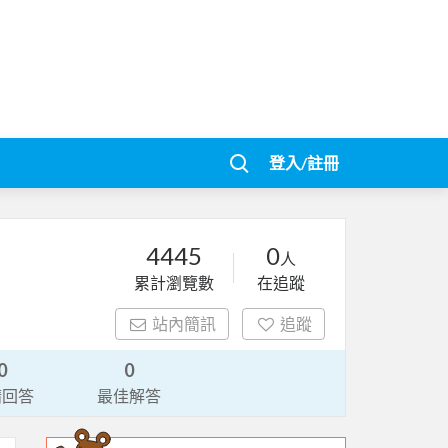
登入/註冊
4445
0
人
累計瀏覽數
在追蹤
站內簡訊
追蹤
0
0
請回答
最佳解答