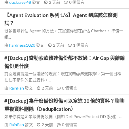
由
duckravel48
發文
2 天前
0
個留言
【Agent Evaluation 系列 1/6】Agent 到底該怎麼測
試？
很多團隊評估 Agent 的方法，其實還停留在評估 Chatbot。 準備一
組...
由
hardness1020
發文
2 天前
1
個留言
# [Backup] 當勒索軟體連備份都不放過：Air Gap 與離線
備份是什麼
前面幾篇提過一個殘酷的現實：現在的勒索軟體攻擊，第一個目標
往往不是你的正式資料，...
由
RainPan
發文
2 天前
0
個留言
# [Backup] 為什麼備份設備可以塞進 30 倍的資料？聊聊
重複資料刪除（Deduplication）
如果你看過企業級備份設備（例如 Dell PowerProtect DD 系列）...
由
RainPan
發文
2 天前
0
個留言