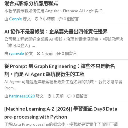
混合式影像分析應用程式
本教學將示範如何使用 Angular、Firebase AI Logic 與 G...
由
Connie
發文
9 小時前
0
個留言
AI 協作不是發帳號：企業要先畫出四條責任邊界
公司替工程師開好企業版 AI 帳號，治理其實還沒開始。 帳號只解決
「誰可以登入」...
由
ryanvale
發文
1 天前
0
個留言
從 Prompt 到 Graph Engineering：這些不只是新名
詞，而是 AI Agent 踩坑後衍生的工程
AI Agent 可能是近年最容易出現新工程名詞的領域。 我們才剛學會
Prom...
由
hardness1020
發文
1 天前
0
個留言
[Machine Learning A-Z [2026] ] 學習筆記 Day3 Data
pre-processing with Python
了解Data Pre-processing的概念後，接著就是要實作了 資料下載