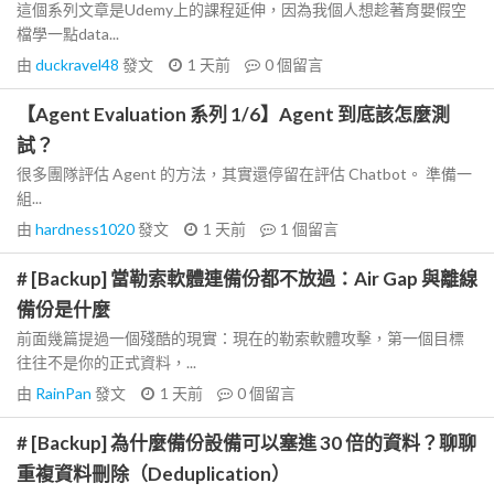
這個系列文章是Udemy上的課程延伸，因為我個人想趁著育嬰假空
檔學一點data...
由
duckravel48
發文
1 天前
0
個留言
【Agent Evaluation 系列 1/6】Agent 到底該怎麼測
試？
很多團隊評估 Agent 的方法，其實還停留在評估 Chatbot。 準備一
組...
由
hardness1020
發文
1 天前
1
個留言
# [Backup] 當勒索軟體連備份都不放過：Air Gap 與離線
備份是什麼
前面幾篇提過一個殘酷的現實：現在的勒索軟體攻擊，第一個目標
往往不是你的正式資料，...
由
RainPan
發文
1 天前
0
個留言
# [Backup] 為什麼備份設備可以塞進 30 倍的資料？聊聊
重複資料刪除（Deduplication）