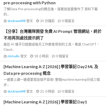
pre-processing with Python
了解Data Pre-processing的概念後，接著就是要實作了 資料下載
的...
由
duckravel48
發文
25 分鐘前
0
個留言
【分享】台灣團隊開發 免費 AI Prompt 管理網站，終於
不用再到處找提示詞了
最近 AI 幾乎已經變成每天工作都會用到的工具。像是 ChatGPT、
Claud...
由
nlstudio
發文
18 小時前
0
個留言
[Machine Learning A-Z [2026] ] 學習筆記 Day2 ML 及
Data pre-processing 概念
一邊要上課一邊還要寫這個不容易! 整個machine learning分成三個
步...
由
duckravel48
發文
21 小時前
0
個留言
[Machine Learning A-Z [2026] ] 學習筆記 Day1