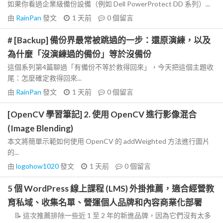
如果你看過企業級備份設備（例如 Dell PowerProtect DD 系列）...
由
RainPan
發文
1 天前
0
個留言
# [Backup] 備份界最常被跳過的一步：還原演練，以及
為什麼「沒演練過的備份」等於沒備份
這個系列第4篇聊過「有備份不等於救得回來」，今天把這個主題收
尾：怎麼確定救得回來...
由
RainPan
發文
1 天前
0
個留言
[OpenCV 學習筆記] 2. 使用 OpenCV 進行影像混合
(Image Blending)
本文將簡單示範如何使用 OpenCV 的 addWeighted 方法進行圖片
的...
由
logohow1020
發文
1 天前
0
個留言
5 個 WordPress 線上課程 (LMS) 外掛推薦，適合經營教
育私域、收集名單、營運個人品牌和內容商業化部署
📝 這次推薦排除一些近 1 至 2 年的新進品牌，因為它們沒有太多