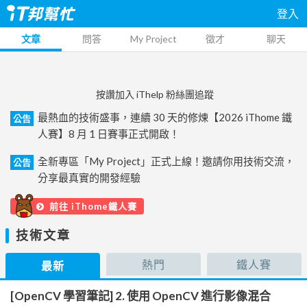
登入
文章
問答
My Project
徵才
聊天
按讚加入 iThelp 粉絲團追蹤
最熱血的技術盛事，連續 30 天的修煉【2026 iThome 鐵
公告
人賽】8 月 1 日賽事正式開啟！
全新專區「My Project」正式上線！邀請你用技術交流，
公告
分享最真實的開發經驗
前往 iThome鐵人賽
技術文章
熱門
鐵人賽
最新
[OpenCV 學習筆記] 2. 使用 OpenCV 進行影像混合