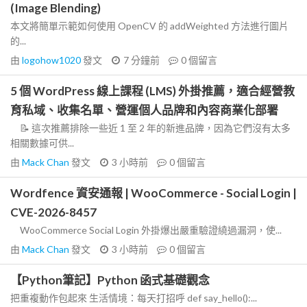
(Image Blending)
本文將簡單示範如何使用 OpenCV 的 addWeighted 方法進行圖片
的...
由
logohow1020
發文
7 分鐘前
0
個留言
5 個 WordPress 線上課程 (LMS) 外掛推薦，適合經營教
育私域、收集名單、營運個人品牌和內容商業化部署
📝 這次推薦排除一些近 1 至 2 年的新進品牌，因為它們沒有太多
相關數據可供...
由
Mack Chan
發文
3 小時前
0
個留言
Wordfence 資安通報 | WooCommerce - Social Login |
CVE-2026-8457
WooCommerce Social Login 外掛爆出嚴重驗證繞過漏洞，使...
由
Mack Chan
發文
3 小時前
0
個留言
【Python筆記】Python 函式基礎觀念
把重複動作包起來 生活情境：每天打招呼 def say_hello():...