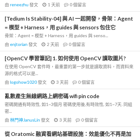
由
reneezhu
發文
1 天前
0
個留言
[Tedium Is Stability-04] 與 AI 一起開發，骨架：Agent
= 模型 + Harness，用 guides 與 sensors 包住它
骨架：Agent = 模型 + Harness，用 guides 與 senso...
由
enjtorian
發文
2 天前
0
個留言
[OpenCV 學習筆記] 1. 如何使用 OpenCV 讀取圖片?
在使用 OpenCV 套件時，最重要的第一步就是讀取資料，而資料來
源的格式可以是...
由
logohow1020
發文
3 天前
0
個留言
亂數產生無線網路上網密碼 wifi pin code
密碼開通有時效性, 如1~3個月 密碼使用後,有時效性, 如1~7天. 同組
密...
由
林門神JanusLin
發文
3 天前
0
個留言
從 Oratomic 融資看網站基礎設施：效能優化不再是加