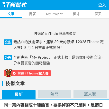
登入
文章
問答
My Project
徵才
聊天
按讚加入 iThelp 粉絲團追蹤
最熱血的技術盛事，連續 30 天的修煉【2026 iThome 鐵
公告
人賽】8 月 1 日賽事正式開啟！
全新專區「My Project」正式上線！邀請你用技術交流，
公告
分享最真實的開發經驗
前往 iThome鐵人賽
技術文章
熱門
鐵人賽
最新
同一篇內容翻成十種語言，要換掉的不只是詞，是節日