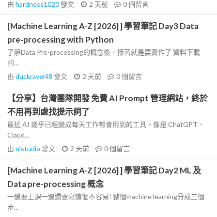
由
hardness1020
發文
2 天前
0
個留言
[Machine Learning A-Z [2026] ] 學習筆記 Day3 Data
pre-processing with Python
了解Data Pre-processing的概念後，接著就是要實作了 資料下載
的...
由
duckravel48
發文
2 天前
0
個留言
【分享】台灣團隊開發 免費 AI Prompt 管理網站，終於
不用再到處找提示詞了
最近 AI 幾乎已經變成每天工作都會用到的工具。像是 ChatGPT、
Claud...
由
nlstudio
發文
2 天前
0
個留言
[Machine Learning A-Z [2026] ] 學習筆記 Day2 ML 及
Data pre-processing 概念
一邊要上課一邊還要寫這個不容易! 整個machine learning分成三個
步...