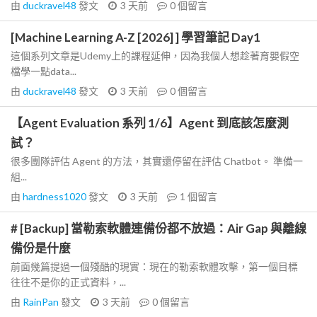
由
duckravel48
發文
3 天前
0
個留言
[Machine Learning A-Z [2026] ] 學習筆記 Day1
這個系列文章是Udemy上的課程延伸，因為我個人想趁著育嬰假空
檔學一點data...
由
duckravel48
發文
3 天前
0
個留言
【Agent Evaluation 系列 1/6】Agent 到底該怎麼測
試？
很多團隊評估 Agent 的方法，其實還停留在評估 Chatbot。 準備一
組...
由
hardness1020
發文
3 天前
1
個留言
# [Backup] 當勒索軟體連備份都不放過：Air Gap 與離線
備份是什麼
前面幾篇提過一個殘酷的現實：現在的勒索軟體攻擊，第一個目標
往往不是你的正式資料，...
由
RainPan
發文
3 天前
0
個留言