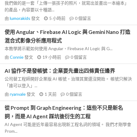
我們做的是一套「上傳一張孩子的照片，就寫出並畫出一本繪本」
的產品，內容要以十種語...
由
lumorakids
發文
5 小時前
0
個留言
使用 Angular、Firebase AI Logic 與 Gemini Nano 打造
混合式影像分析應用程式
本教學將示範如何使用 Angular、Firebase AI Logic 與 G...
由
Connie
發文
19 小時前
0
個留言
AI 協作不是發帳號：企業要先畫出四條責任邊界
公司替工程師開好企業版 AI 帳號，治理其實還沒開始。 帳號只解決
「誰可以登入」...
由
ryanvale
發文
1 天前
0
個留言
從 Prompt 到 Graph Engineering：這些不只是新名
詞，而是 AI Agent 踩坑後衍生的工程
AI Agent 可能是近年最容易出現新工程名詞的領域。 我們才剛學會
Prom...