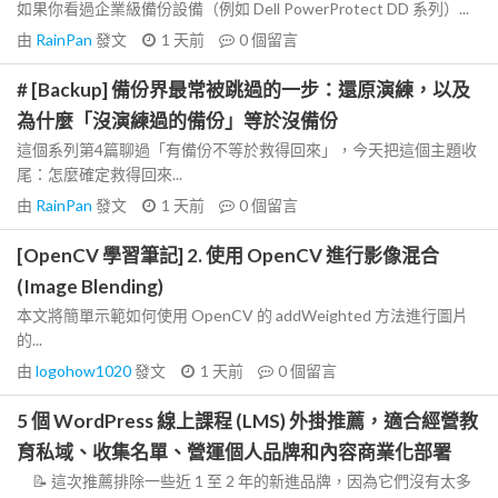
如果你看過企業級備份設備（例如 Dell PowerProtect DD 系列）...
由
RainPan
發文
1 天前
0
個留言
# [Backup] 備份界最常被跳過的一步：還原演練，以及
為什麼「沒演練過的備份」等於沒備份
這個系列第4篇聊過「有備份不等於救得回來」，今天把這個主題收
尾：怎麼確定救得回來...
由
RainPan
發文
1 天前
0
個留言
[OpenCV 學習筆記] 2. 使用 OpenCV 進行影像混合
(Image Blending)
本文將簡單示範如何使用 OpenCV 的 addWeighted 方法進行圖片
的...
由
logohow1020
發文
1 天前
0
個留言
5 個 WordPress 線上課程 (LMS) 外掛推薦，適合經營教
育私域、收集名單、營運個人品牌和內容商業化部署
📝 這次推薦排除一些近 1 至 2 年的新進品牌，因為它們沒有太多