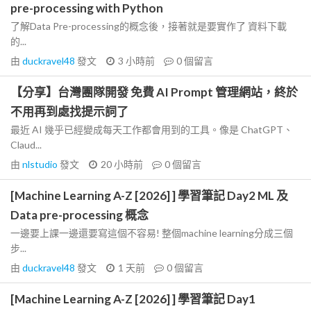
pre-processing with Python
了解Data Pre-processing的概念後，接著就是要實作了 資料下載
的...
由
duckravel48
發文
3 小時前
0
個留言
【分享】台灣團隊開發 免費 AI Prompt 管理網站，終於
不用再到處找提示詞了
最近 AI 幾乎已經變成每天工作都會用到的工具。像是 ChatGPT、
Claud...
由
nlstudio
發文
20 小時前
0
個留言
[Machine Learning A-Z [2026] ] 學習筆記 Day2 ML 及
Data pre-processing 概念
一邊要上課一邊還要寫這個不容易! 整個machine learning分成三個
步...
由
duckravel48
發文
1 天前
0
個留言
[Machine Learning A-Z [2026] ] 學習筆記 Day1