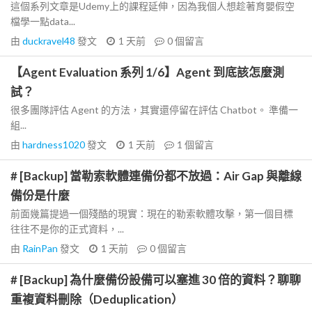
這個系列文章是Udemy上的課程延伸，因為我個人想趁著育嬰假空
檔學一點data...
由
duckravel48
發文
1 天前
0
個留言
【Agent Evaluation 系列 1/6】Agent 到底該怎麼測
試？
很多團隊評估 Agent 的方法，其實還停留在評估 Chatbot。 準備一
組...
由
hardness1020
發文
1 天前
1
個留言
# [Backup] 當勒索軟體連備份都不放過：Air Gap 與離線
備份是什麼
前面幾篇提過一個殘酷的現實：現在的勒索軟體攻擊，第一個目標
往往不是你的正式資料，...
由
RainPan
發文
1 天前
0
個留言
# [Backup] 為什麼備份設備可以塞進 30 倍的資料？聊聊
重複資料刪除（Deduplication）