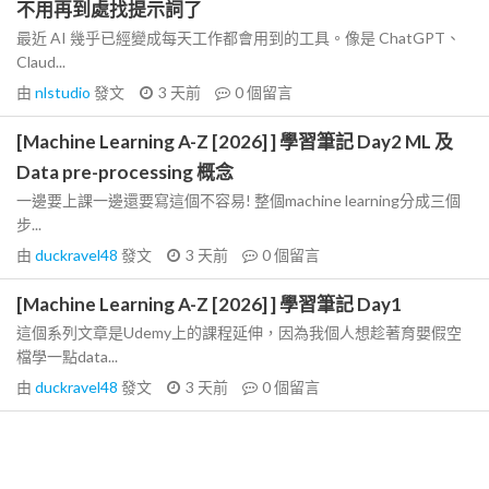
不用再到處找提示詞了
最近 AI 幾乎已經變成每天工作都會用到的工具。像是 ChatGPT、
Claud...
由
nlstudio
發文
3 天前
0
個留言
[Machine Learning A-Z [2026] ] 學習筆記 Day2 ML 及
Data pre-processing 概念
一邊要上課一邊還要寫這個不容易! 整個machine learning分成三個
步...
由
duckravel48
發文
3 天前
0
個留言
[Machine Learning A-Z [2026] ] 學習筆記 Day1
這個系列文章是Udemy上的課程延伸，因為我個人想趁著育嬰假空
檔學一點data...
由
duckravel48
發文
3 天前
0
個留言