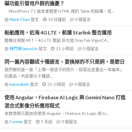
礙功能引發用戶群的擔憂？
WordPress 7.1 版本會變更 HTML 裡的 Table 的結構，其...
由
Mack Chan
發文
10 分鐘前
0
個留言
船舶應用，近海 4G LTE，航運 Starlink 整合運用
整機台灣製 MIT，4G LTE 模組 非大陸 DrayTek VigorC4...
由
林門神JanusLin
發文
11 小時前
0
個留言
同一篇內容翻成十種語言，要換掉的不只是詞，是節日
我們做的是一套「上傳一張孩子的照片，就寫出並畫出一本繪本」
的產品，內容要以十種語...
由
lumorakids
發文
21 小時前
0
個留言
使用 Angular、Firebase AI Logic 與 Gemini Nano 打造
混合式影像分析應用程式
本教學將示範如何使用 Angular、Firebase AI Logic 與 G...
由
Connie
發文
1 天前
0
個留言