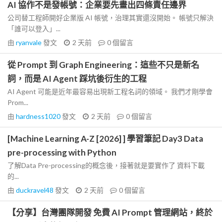
AI 協作不是發帳號：企業要先畫出四條責任邊界
公司替工程師開好企業版 AI 帳號，治理其實還沒開始。 帳號只解決
「誰可以登入」...
由
ryanvale
發文
2 天前
0
個留言
從 Prompt 到 Graph Engineering：這些不只是新名
詞，而是 AI Agent 踩坑後衍生的工程
AI Agent 可能是近年最容易出現新工程名詞的領域。 我們才剛學會
Prom...
由
hardness1020
發文
2 天前
0
個留言
[Machine Learning A-Z [2026] ] 學習筆記 Day3 Data
pre-processing with Python
了解Data Pre-processing的概念後，接著就是要實作了 資料下載
的...
由
duckravel48
發文
2 天前
0
個留言
【分享】台灣團隊開發 免費 AI Prompt 管理網站，終於