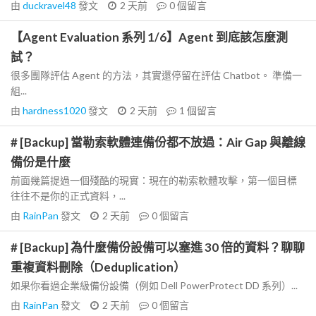
由
duckravel48
發文
2 天前
0
個留言
【Agent Evaluation 系列 1/6】Agent 到底該怎麼測
試？
很多團隊評估 Agent 的方法，其實還停留在評估 Chatbot。 準備一
組...
由
hardness1020
發文
2 天前
1
個留言
# [Backup] 當勒索軟體連備份都不放過：Air Gap 與離線
備份是什麼
前面幾篇提過一個殘酷的現實：現在的勒索軟體攻擊，第一個目標
往往不是你的正式資料，...
由
RainPan
發文
2 天前
0
個留言
# [Backup] 為什麼備份設備可以塞進 30 倍的資料？聊聊
重複資料刪除（Deduplication）
如果你看過企業級備份設備（例如 Dell PowerProtect DD 系列）...
由
RainPan
發文
2 天前
0
個留言