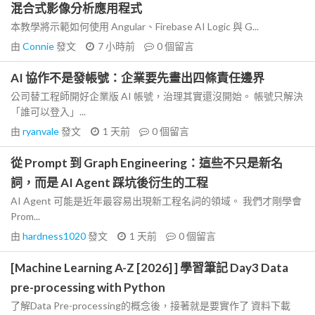
混合式影像分析應用程式
本教學將示範如何使用 Angular、Firebase AI Logic 與 G...
由
Connie
發文
7 小時前
0
個留言
AI 協作不是發帳號：企業要先畫出四條責任邊界
公司替工程師開好企業版 AI 帳號，治理其實還沒開始。 帳號只解決
「誰可以登入」...
由
ryanvale
發文
1 天前
0
個留言
從 Prompt 到 Graph Engineering：這些不只是新名
詞，而是 AI Agent 踩坑後衍生的工程
AI Agent 可能是近年最容易出現新工程名詞的領域。 我們才剛學會
Prom...
由
hardness1020
發文
1 天前
0
個留言
[Machine Learning A-Z [2026] ] 學習筆記 Day3 Data
pre-processing with Python
了解Data Pre-processing的概念後，接著就是要實作了 資料下載