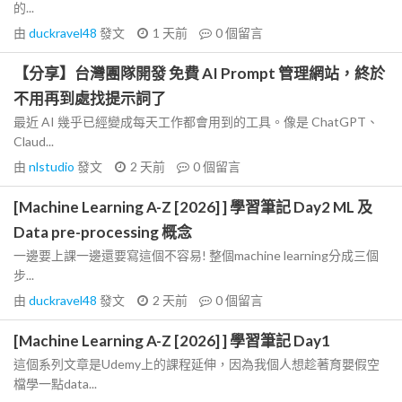
的...
由
duckravel48
發文
1 天前
0
個留言
【分享】台灣團隊開發 免費 AI Prompt 管理網站，終於
不用再到處找提示詞了
最近 AI 幾乎已經變成每天工作都會用到的工具。像是 ChatGPT、
Claud...
由
nlstudio
發文
2 天前
0
個留言
[Machine Learning A-Z [2026] ] 學習筆記 Day2 ML 及
Data pre-processing 概念
一邊要上課一邊還要寫這個不容易! 整個machine learning分成三個
步...
由
duckravel48
發文
2 天前
0
個留言
[Machine Learning A-Z [2026] ] 學習筆記 Day1
這個系列文章是Udemy上的課程延伸，因為我個人想趁著育嬰假空
檔學一點data...