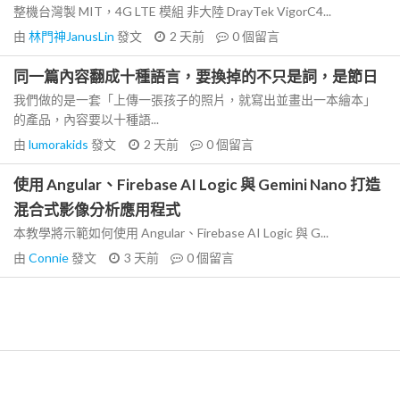
整機台灣製 MIT，4G LTE 模組 非大陸 DrayTek VigorC4...
由
林門神JanusLin
發文
2 天前
0
個留言
同一篇內容翻成十種語言，要換掉的不只是詞，是節日
我們做的是一套「上傳一張孩子的照片，就寫出並畫出一本繪本」
的產品，內容要以十種語...
由
lumorakids
發文
2 天前
0
個留言
使用 Angular、Firebase AI Logic 與 Gemini Nano 打造
混合式影像分析應用程式
本教學將示範如何使用 Angular、Firebase AI Logic 與 G...
由
Connie
發文
3 天前
0
個留言