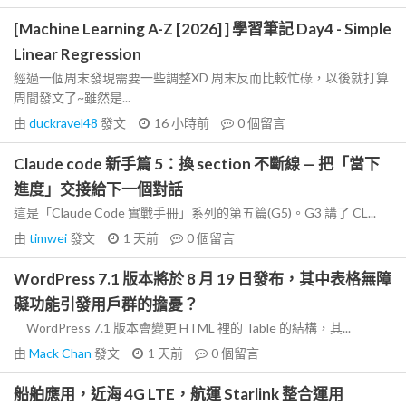
[Machine Learning A-Z [2026] ] 學習筆記 Day4 - Simple
Linear Regression
經過一個周末發現需要一些調整XD 周末反而比較忙碌，以後就打算
周間發文了~雖然是...
由
duckravel48
發文
16 小時前
0
個留言
Claude code 新手篇 5：換 section 不斷線 — 把「當下
進度」交接給下一個對話
這是「Claude Code 實戰手冊」系列的第五篇(G5)。G3 講了 CL...
由
timwei
發文
1 天前
0
個留言
WordPress 7.1 版本將於 8 月 19 日發布，其中表格無障
礙功能引發用戶群的擔憂？
WordPress 7.1 版本會變更 HTML 裡的 Table 的結構，其...
由
Mack Chan
發文
1 天前
0
個留言
船舶應用，近海 4G LTE，航運 Starlink 整合運用