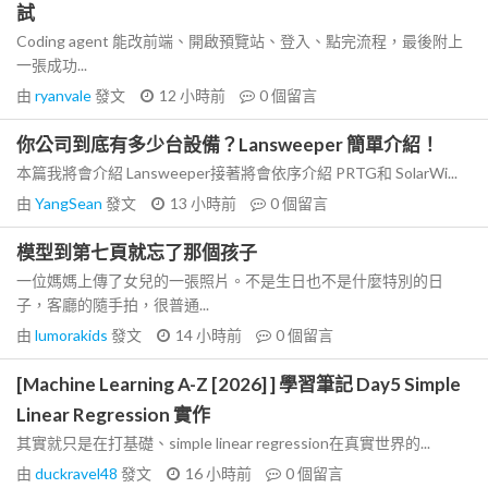
試
Coding agent 能改前端、開啟預覽站、登入、點完流程，最後附上
一張成功...
由
ryanvale
發文
12 小時前
0
個留言
你公司到底有多少台設備？Lansweeper 簡單介紹！
本篇我將會介紹 Lansweeper接著將會依序介紹 PRTG和 SolarWi...
由
YangSean
發文
13 小時前
0
個留言
模型到第七頁就忘了那個孩子
一位媽媽上傳了女兒的一張照片。不是生日也不是什麼特別的日
子，客廳的隨手拍，很普通...
由
lumorakids
發文
14 小時前
0
個留言
[Machine Learning A-Z [2026] ] 學習筆記 Day5 Simple
Linear Regression 實作
其實就只是在打基礎、simple linear regression在真實世界的...
由
duckravel48
發文
16 小時前
0
個留言