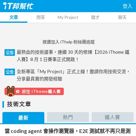
登入
文章
問答
My Project
徵才
聊天
按讚加入 iThelp 粉絲團追蹤
最熱血的技術盛事，連續 30 天的修煉【2026 iThome 鐵
公告
人賽】8 月 1 日賽事正式開啟！
全新專區「My Project」正式上線！邀請你用技術交流，
公告
分享最真實的開發經驗
前往 iThome鐵人賽
技術文章
熱門
鐵人賽
最新
當 coding agent 會操作瀏覽器，E2E 測試就不再只是測