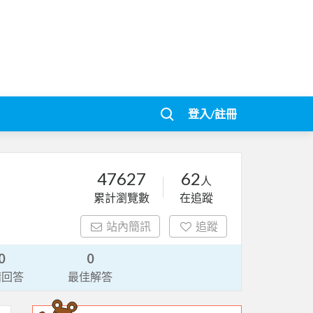
登入/註冊
47627
62
人
累計瀏覽數
在追蹤
站內簡訊
追蹤
0
0
請回答
最佳解答