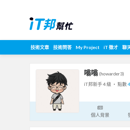
技術文章
技術問答
My Project
iT 徵才
聊
嗡嗡
(howarder3)
iT邦新手 4 級 ‧ 點數
個人背景