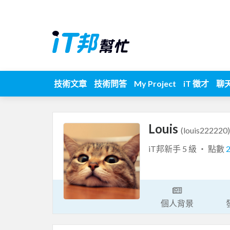
技術文章
技術問答
My Project
iT 徵才
聊
Louis
(louis222220)
iT邦新手 5 級 ‧ 點數
個人背景