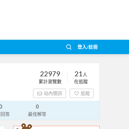
登入/註冊
22979
21
人
累計瀏覽數
在追蹤
站內簡訊
追蹤
0
0
請回答
最佳解答