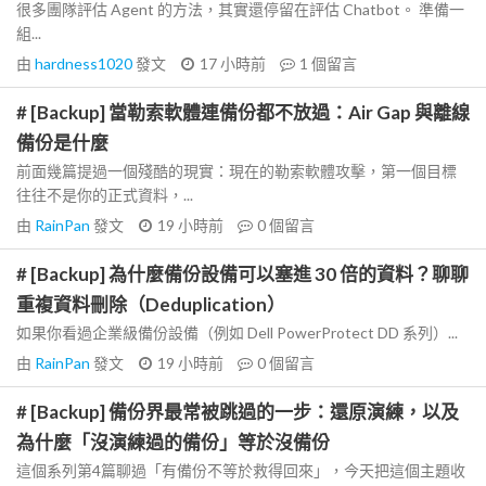
很多團隊評估 Agent 的方法，其實還停留在評估 Chatbot。 準備一
組...
由
hardness1020
發文
17 小時前
1
個留言
# [Backup] 當勒索軟體連備份都不放過：Air Gap 與離線
備份是什麼
前面幾篇提過一個殘酷的現實：現在的勒索軟體攻擊，第一個目標
往往不是你的正式資料，...
由
RainPan
發文
19 小時前
0
個留言
# [Backup] 為什麼備份設備可以塞進 30 倍的資料？聊聊
重複資料刪除（Deduplication）
如果你看過企業級備份設備（例如 Dell PowerProtect DD 系列）...
由
RainPan
發文
19 小時前
0
個留言
# [Backup] 備份界最常被跳過的一步：還原演練，以及
為什麼「沒演練過的備份」等於沒備份
這個系列第4篇聊過「有備份不等於救得回來」，今天把這個主題收