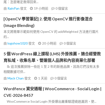
尾：怎麼確定救得回來...
由
RainPan
發文
19 小時前
0
個留言
[OpenCV 學習筆記] 2. 使用 OpenCV 進行影像混合
(Image Blending)
本文將簡單示範如何使用 OpenCV 的 addWeighted 方法進行圖片
的...
由
logohow1020
發文
20 小時前
0
個留言
5 個 WordPress 線上課程 (LMS) 外掛推薦，適合經營教
育私域、收集名單、營運個人品牌和內容商業化部署
📝 這次推薦排除一些近 1 至 2 年的新進品牌，因為它們沒有太多
相關數據可供...
由
Mack Chan
發文
1 天前
0
個留言
Wordfence 資安通報 | WooCommerce - Social Login |
CVE-2026-8457
WooCommerce Social Login 外掛爆出嚴重驗證繞過漏洞，使...