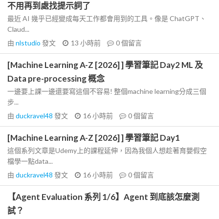
不用再到處找提示詞了
最近 AI 幾乎已經變成每天工作都會用到的工具。像是 ChatGPT、
Claud...
由
nlstudio
發文
13 小時前
0
個留言
[Machine Learning A-Z [2026] ] 學習筆記 Day2 ML 及
Data pre-processing 概念
一邊要上課一邊還要寫這個不容易! 整個machine learning分成三個
步...
由
duckravel48
發文
16 小時前
0
個留言
[Machine Learning A-Z [2026] ] 學習筆記 Day1
這個系列文章是Udemy上的課程延伸，因為我個人想趁著育嬰假空
檔學一點data...
由
duckravel48
發文
16 小時前
0
個留言
【Agent Evaluation 系列 1/6】Agent 到底該怎麼測
試？