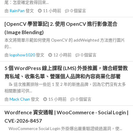
尾：怎麼確定救得回來...
由
RainPan
發文
11 小時前
0
個留言
[OpenCV 學習筆記] 2. 使用 OpenCV 進行影像混合
(Image Blending)
本文將簡單示範如何使用 OpenCV 的 addWeighted 方法進行圖片
的...
由
logohow1020
發文
12 小時前
0
個留言
5 個 WordPress 線上課程 (LMS) 外掛推薦，適合經營教
育私域、收集名單、營運個人品牌和內容商業化部署
📝 這次推薦排除一些近 1 至 2 年的新進品牌，因為它們沒有太多
相關數據可供...
由
Mack Chan
發文
15 小時前
0
個留言
Wordfence 資安通報 | WooCommerce - Social Login |
CVE-2026-8457
WooCommerce Social Login 外掛爆出嚴重驗證繞過漏洞，使...