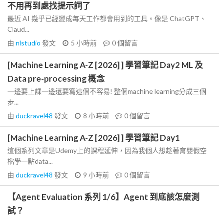
不用再到處找提示詞了
最近 AI 幾乎已經變成每天工作都會用到的工具。像是 ChatGPT、
Claud...
由
nlstudio
發文
5 小時前
0
個留言
[Machine Learning A-Z [2026] ] 學習筆記 Day2 ML 及
Data pre-processing 概念
一邊要上課一邊還要寫這個不容易! 整個machine learning分成三個
步...
由
duckravel48
發文
8 小時前
0
個留言
[Machine Learning A-Z [2026] ] 學習筆記 Day1
這個系列文章是Udemy上的課程延伸，因為我個人想趁著育嬰假空
檔學一點data...
由
duckravel48
發文
9 小時前
0
個留言
【Agent Evaluation 系列 1/6】Agent 到底該怎麼測
試？