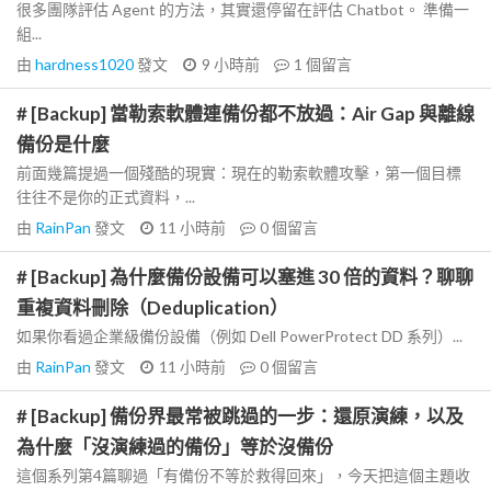
很多團隊評估 Agent 的方法，其實還停留在評估 Chatbot。 準備一
組...
由
hardness1020
發文
9 小時前
1
個留言
# [Backup] 當勒索軟體連備份都不放過：Air Gap 與離線
備份是什麼
前面幾篇提過一個殘酷的現實：現在的勒索軟體攻擊，第一個目標
往往不是你的正式資料，...
由
RainPan
發文
11 小時前
0
個留言
# [Backup] 為什麼備份設備可以塞進 30 倍的資料？聊聊
重複資料刪除（Deduplication）
如果你看過企業級備份設備（例如 Dell PowerProtect DD 系列）...
由
RainPan
發文
11 小時前
0
個留言
# [Backup] 備份界最常被跳過的一步：還原演練，以及
為什麼「沒演練過的備份」等於沒備份
這個系列第4篇聊過「有備份不等於救得回來」，今天把這個主題收