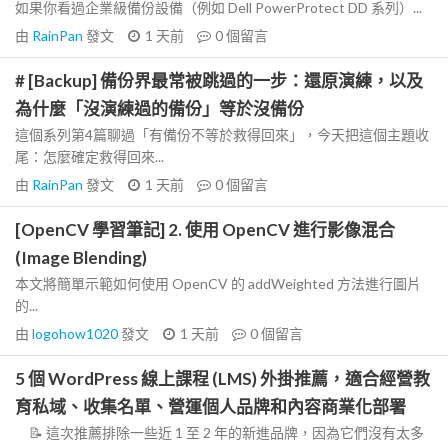
如果你看過企業級備份設備（例如 Dell PowerProtect DD 系列）...
由
RainPan
發文
1 天前
0
個留言
# [Backup] 備份界最常被跳過的一步：還原演練，以及
為什麼「沒演練過的備份」等於沒備份
這個系列第4篇聊過「有備份不等於救得回來」，今天把這個主題收
尾：怎麼確定救得回來...
由
RainPan
發文
1 天前
0
個留言
[OpenCV 學習筆記] 2. 使用 OpenCV 進行影像混合
(Image Blending)
本文將簡單示範如何使用 OpenCV 的 addWeighted 方法進行圖片
的...
由
logohow1020
發文
1 天前
0
個留言
5 個 WordPress 線上課程 (LMS) 外掛推薦，適合經營教
育私域、收集名單、營運個人品牌和內容商業化部署
📝 這次推薦排除一些近 1 至 2 年的新進品牌，因為它們沒有太多