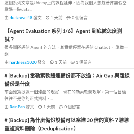
這個系列文章是Udemy上的課程延伸，因為我個人想趁著育嬰假空
檔學一點data...
由
duckravel48
發文
1 天前
0
個留言
【Agent Evaluation 系列 1/6】Agent 到底該怎麼測
試？
很多團隊評估 Agent 的方法，其實還停留在評估 Chatbot。 準備一
組...
由
hardness1020
發文
1 天前
1
個留言
# [Backup] 當勒索軟體連備份都不放過：Air Gap 與離線
備份是什麼
前面幾篇提過一個殘酷的現實：現在的勒索軟體攻擊，第一個目標
往往不是你的正式資料，...
由
RainPan
發文
1 天前
0
個留言
# [Backup] 為什麼備份設備可以塞進 30 倍的資料？聊聊
重複資料刪除（Deduplication）