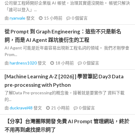
公司替工程師開好企業版 AI 帳號，治理其實還沒開始。 帳號只解決
「誰可以登入」...
由
ryanvale
發文
15 小時前
0
個留言
從 Prompt 到 Graph Engineering：這些不只是新名
詞，而是 AI Agent 踩坑後衍生的工程
AI Agent 可能是近年最容易出現新工程名詞的領域。 我們才剛學會
Prom...
由
hardness1020
發文
18 小時前
0
個留言
[Machine Learning A-Z [2026] ] 學習筆記 Day3 Data
pre-processing with Python
了解Data Pre-processing的概念後，接著就是要實作了 資料下載
的...
由
duckravel48
發文
21 小時前
0
個留言
【分享】台灣團隊開發 免費 AI Prompt 管理網站，終於
不用再到處找提示詞了