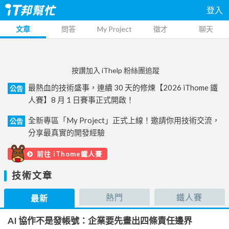
登入
文章
問答
My Project
徵才
聊天
按讚加入 iThelp 粉絲團追蹤
最熱血的技術盛事，連續 30 天的修煉【2026 iThome 鐵
公告
人賽】8 月 1 日賽事正式開啟！
全新專區「My Project」正式上線！邀請你用技術交流，
公告
分享最真實的開發經驗
前往 iThome鐵人賽
技術文章
熱門
鐵人賽
最新
AI 協作不是發帳號：企業要先畫出四條責任邊界