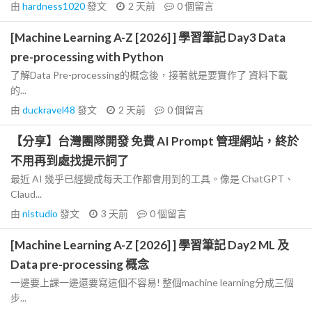
由
hardness1020
發文
2 天前
0
個留言
[Machine Learning A-Z [2026] ] 學習筆記 Day3 Data
pre-processing with Python
了解Data Pre-processing的概念後，接著就是要實作了 資料下載
的...
由
duckravel48
發文
2 天前
0
個留言
【分享】台灣團隊開發 免費 AI Prompt 管理網站，終於
不用再到處找提示詞了
最近 AI 幾乎已經變成每天工作都會用到的工具。像是 ChatGPT、
Claud...
由
nlstudio
發文
3 天前
0
個留言
[Machine Learning A-Z [2026] ] 學習筆記 Day2 ML 及
Data pre-processing 概念
一邊要上課一邊還要寫這個不容易! 整個machine learning分成三個
步...