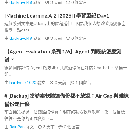
由
duckravel48
發文
3 天前
0
個留言
[Machine Learning A-Z [2026] ] 學習筆記 Day1
這個系列文章是Udemy上的課程延伸，因為我個人想趁著育嬰假空
檔學一點data...
由
duckravel48
發文
3 天前
0
個留言
【Agent Evaluation 系列 1/6】Agent 到底該怎麼測
試？
很多團隊評估 Agent 的方法，其實還停留在評估 Chatbot。 準備一
組...
由
hardness1020
發文
3 天前
1
個留言
# [Backup] 當勒索軟體連備份都不放過：Air Gap 與離線
備份是什麼
前面幾篇提過一個殘酷的現實：現在的勒索軟體攻擊，第一個目標
往往不是你的正式資料，...
由
RainPan
發文
3 天前
0
個留言