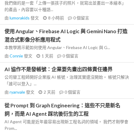
我們做的是一套「上傳一張孩子的照片，就寫出並畫出一本繪本」
的產品，內容要以十種語...
由
lumorakids
發文
8 小時前
0
個留言
使用 Angular、Firebase AI Logic 與 Gemini Nano 打造
混合式影像分析應用程式
本教學將示範如何使用 Angular、Firebase AI Logic 與 G...
由
Connie
發文
1 天前
0
個留言
AI 協作不是發帳號：企業要先畫出四條責任邊界
公司替工程師開好企業版 AI 帳號，治理其實還沒開始。 帳號只解決
「誰可以登入」...
由
ryanvale
發文
2 天前
0
個留言
從 Prompt 到 Graph Engineering：這些不只是新名
詞，而是 AI Agent 踩坑後衍生的工程
AI Agent 可能是近年最容易出現新工程名詞的領域。 我們才剛學會
Prom...