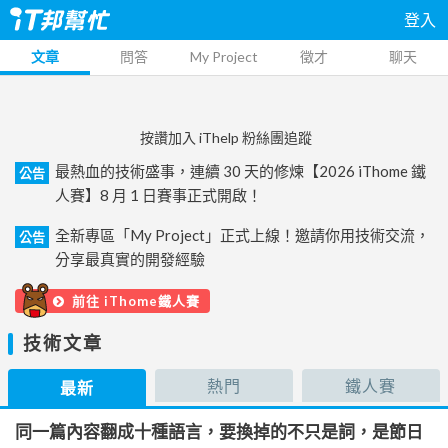
登入
文章
問答
My Project
徵才
聊天
按讚加入 iThelp 粉絲團追蹤
最熱血的技術盛事，連續 30 天的修煉【2026 iThome 鐵
公告
人賽】8 月 1 日賽事正式開啟！
全新專區「My Project」正式上線！邀請你用技術交流，
公告
分享最真實的開發經驗
前往 iThome鐵人賽
技術文章
熱門
鐵人賽
最新
同一篇內容翻成十種語言，要換掉的不只是詞，是節日