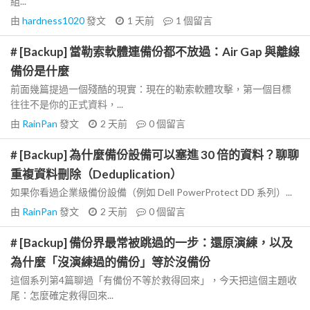
組...
由
hardness1020
發文
1 天前
1
個留言
# [Backup] 當勒索軟體連備份都不放過：Air Gap 與離線
備份是什麼
前面幾篇提過一個殘酷的現實：現在的勒索軟體攻擊，第一個目標
往往不是你的正式資料，...
由
RainPan
發文
2 天前
0
個留言
# [Backup] 為什麼備份設備可以塞進 30 倍的資料？聊聊
重複資料刪除（Deduplication）
如果你看過企業級備份設備（例如 Dell PowerProtect DD 系列）...
由
RainPan
發文
2 天前
0
個留言
# [Backup] 備份界最常被跳過的一步：還原演練，以及
為什麼「沒演練過的備份」等於沒備份
這個系列第4篇聊過「有備份不等於救得回來」，今天把這個主題收
尾：怎麼確定救得回來...