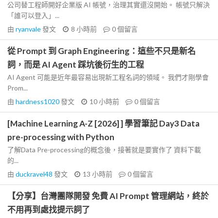
公司替工程師開好企業版 AI 帳號，治理其實還沒開始。 帳號只解決
「誰可以登入」...
由
ryanvale
發文
8 小時前
0
個留言
從 Prompt 到 Graph Engineering：這些不只是新名
詞，而是 AI Agent 踩坑後衍生的工程
AI Agent 可能是近年最容易出現新工程名詞的領域。 我們才剛學會
Prom...
由
hardness1020
發文
10 小時前
0
個留言
[Machine Learning A-Z [2026] ] 學習筆記 Day3 Data
pre-processing with Python
了解Data Pre-processing的概念後，接著就是要實作了 資料下載
的...
由
duckravel48
發文
13 小時前
0
個留言
【分享】台灣團隊開發 免費 AI Prompt 管理網站，終於
不用再到處找提示詞了