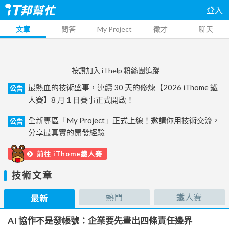
登入
文章
問答
My Project
徵才
聊天
按讚加入 iThelp 粉絲團追蹤
最熱血的技術盛事，連續 30 天的修煉【2026 iThome 鐵
公告
人賽】8 月 1 日賽事正式開啟！
全新專區「My Project」正式上線！邀請你用技術交流，
公告
分享最真實的開發經驗
前往 iThome鐵人賽
技術文章
熱門
鐵人賽
最新
AI 協作不是發帳號：企業要先畫出四條責任邊界