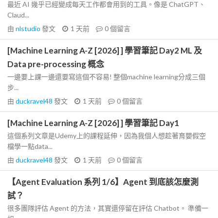
最近 AI 幾乎已經變成每天工作都會用到的工具。像是 ChatGPT、
Claud...
由
nlstudio
發文
1 天前
0
個留言
[Machine Learning A-Z [2026] ] 學習筆記 Day2 ML 及
Data pre-processing 概念
一邊要上課一邊還要寫這個不容易! 整個machine learning分成三個
步...
由
duckravel48
發文
1 天前
0
個留言
[Machine Learning A-Z [2026] ] 學習筆記 Day1
這個系列文章是Udemy上的課程延伸，因為我個人想趁著育嬰假空
檔學一點data...
由
duckravel48
發文
1 天前
0
個留言
【Agent Evaluation 系列 1/6】Agent 到底該怎麼測
試？
很多團隊評估 Agent 的方法，其實還停留在評估 Chatbot。 準備一