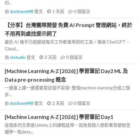
的...
由
duckravel48
發文
1 天前
0
個留言
【分享】台灣團隊開發 免費 AI Prompt 管理網站，終於
不用再到處找提示詞了
最近 AI 幾乎已經變成每天工作都會用到的工具。像是 ChatGPT、
Claud...
由
nlstudio
發文
2 天前
0
個留言
[Machine Learning A-Z [2026] ] 學習筆記 Day2 ML 及
Data pre-processing 概念
一邊要上課一邊還要寫這個不容易! 整個machine learning分成三個
步...
由
duckravel48
發文
2 天前
0
個留言
[Machine Learning A-Z [2026] ] 學習筆記 Day1
這個系列文章是Udemy上的課程延伸，因為我個人想趁著育嬰假空
檔學一點data...