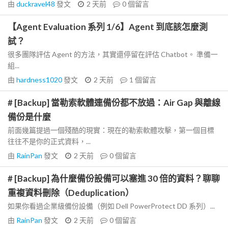
由
duckravel48
發文
2 天前
0
個留言
【Agent Evaluation 系列 1/6】Agent 到底該怎麼測
試？
很多團隊評估 Agent 的方法，其實還停留在評估 Chatbot。 準備一
組...
由
hardness1020
發文
2 天前
1
個留言
# [Backup] 當勒索軟體連備份都不放過：Air Gap 與離線
備份是什麼
前面幾篇提過一個殘酷的現實：現在的勒索軟體攻擊，第一個目標
往往不是你的正式資料，...
由
RainPan
發文
2 天前
0
個留言
# [Backup] 為什麼備份設備可以塞進 30 倍的資料？聊聊
重複資料刪除（Deduplication）
如果你看過企業級備份設備（例如 Dell PowerProtect DD 系列）...
由
RainPan
發文
2 天前
0
個留言