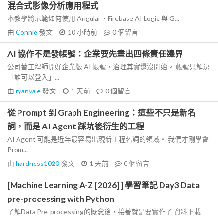
混合式影像分析應用程式
本教學將示範如何使用 Angular、Firebase AI Logic 與 G...
由
Connie
發文
10 小時前
0
個留言
AI 協作不是發帳號：企業要先畫出四條責任邊界
公司替工程師開好企業版 AI 帳號，治理其實還沒開始。 帳號只解決
「誰可以登入」...
由
ryanvale
發文
1 天前
0
個留言
從 Prompt 到 Graph Engineering：這些不只是新名
詞，而是 AI Agent 踩坑後衍生的工程
AI Agent 可能是近年最容易出現新工程名詞的領域。 我們才剛學會
Prom...
由
hardness1020
發文
1 天前
0
個留言
[Machine Learning A-Z [2026] ] 學習筆記 Day3 Data
pre-processing with Python
了解Data Pre-processing的概念後，接著就是要實作了 資料下載