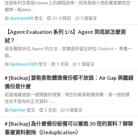
這個系列文章是Udemy上的課程延伸，因為我個人想趁著育嬰假空
檔學一點data...
由
duckravel48
發文
21 小時前
0
個留言
【Agent Evaluation 系列 1/6】Agent 到底該怎麼測
試？
很多團隊評估 Agent 的方法，其實還停留在評估 Chatbot。 準備一
組...
由
hardness1020
發文
1 天前
1
個留言
# [Backup] 當勒索軟體連備份都不放過：Air Gap 與離線
備份是什麼
前面幾篇提過一個殘酷的現實：現在的勒索軟體攻擊，第一個目標
往往不是你的正式資料，...
由
RainPan
發文
1 天前
0
個留言
# [Backup] 為什麼備份設備可以塞進 30 倍的資料？聊聊
重複資料刪除（Deduplication）