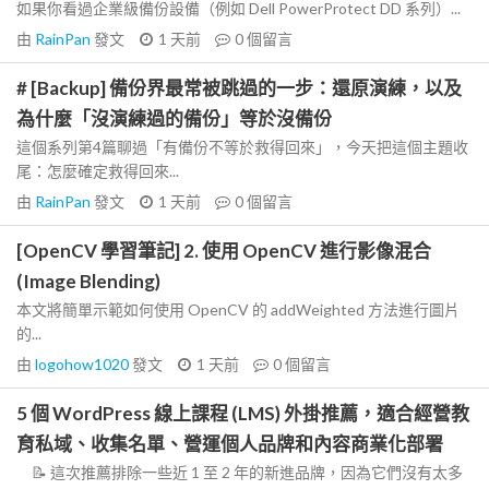
如果你看過企業級備份設備（例如 Dell PowerProtect DD 系列）...
由
RainPan
發文
1 天前
0
個留言
# [Backup] 備份界最常被跳過的一步：還原演練，以及
為什麼「沒演練過的備份」等於沒備份
這個系列第4篇聊過「有備份不等於救得回來」，今天把這個主題收
尾：怎麼確定救得回來...
由
RainPan
發文
1 天前
0
個留言
[OpenCV 學習筆記] 2. 使用 OpenCV 進行影像混合
(Image Blending)
本文將簡單示範如何使用 OpenCV 的 addWeighted 方法進行圖片
的...
由
logohow1020
發文
1 天前
0
個留言
5 個 WordPress 線上課程 (LMS) 外掛推薦，適合經營教
育私域、收集名單、營運個人品牌和內容商業化部署
📝 這次推薦排除一些近 1 至 2 年的新進品牌，因為它們沒有太多