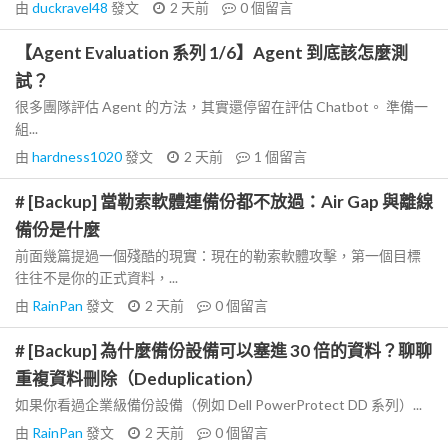
由
duckravel48
發文
2 天前
0
個留言
【Agent Evaluation 系列 1/6】Agent 到底該怎麼測
試？
很多團隊評估 Agent 的方法，其實還停留在評估 Chatbot。 準備一
組...
由
hardness1020
發文
2 天前
1
個留言
# [Backup] 當勒索軟體連備份都不放過：Air Gap 與離線
備份是什麼
前面幾篇提過一個殘酷的現實：現在的勒索軟體攻擊，第一個目標
往往不是你的正式資料，...
由
RainPan
發文
2 天前
0
個留言
# [Backup] 為什麼備份設備可以塞進 30 倍的資料？聊聊
重複資料刪除（Deduplication）
如果你看過企業級備份設備（例如 Dell PowerProtect DD 系列）...
由
RainPan
發文
2 天前
0
個留言