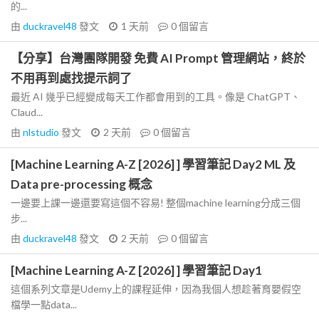
的...
由
duckravel48
發文
1 天前
0
個留言
【分享】台灣團隊開發 免費 AI Prompt 管理網站，終於
不用再到處找提示詞了
最近 AI 幾乎已經變成每天工作都會用到的工具。像是 ChatGPT、
Claud...
由
nlstudio
發文
2 天前
0
個留言
[Machine Learning A-Z [2026] ] 學習筆記 Day2 ML 及
Data pre-processing 概念
一邊要上課一邊還要寫這個不容易! 整個machine learning分成三個
步...
由
duckravel48
發文
2 天前
0
個留言
[Machine Learning A-Z [2026] ] 學習筆記 Day1
這個系列文章是Udemy上的課程延伸，因為我個人想趁著育嬰假空
檔學一點data...