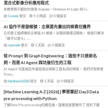
混合式影像分析應用程式
本教學將示範如何使用 Angular、Firebase AI Logic 與 G...
由
Connie
發文
9 小時前
0
個留言
AI 協作不是發帳號：企業要先畫出四條責任邊界
公司替工程師開好企業版 AI 帳號，治理其實還沒開始。 帳號只解決
「誰可以登入」...
由
ryanvale
發文
1 天前
0
個留言
從 Prompt 到 Graph Engineering：這些不只是新名
詞，而是 AI Agent 踩坑後衍生的工程
AI Agent 可能是近年最容易出現新工程名詞的領域。 我們才剛學會
Prom...
由
hardness1020
發文
1 天前
0
個留言
[Machine Learning A-Z [2026] ] 學習筆記 Day3 Data
pre-processing with Python
了解Data Pre-processing的概念後，接著就是要實作了 資料下載