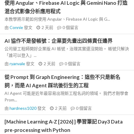
使用 Angular、Firebase AI Logic 與 Gemini Nano 打造
混合式影像分析應用程式
本教學將示範如何使用 Angular、Firebase AI Logic 與 G...
由
Connie
發文
2 天前
0
個留言
AI 協作不是發帳號：企業要先畫出四條責任邊界
公司替工程師開好企業版 AI 帳號，治理其實還沒開始。 帳號只解決
「誰可以登入」...
由
ryanvale
發文
2 天前
0
個留言
從 Prompt 到 Graph Engineering：這些不只是新名
詞，而是 AI Agent 踩坑後衍生的工程
AI Agent 可能是近年最容易出現新工程名詞的領域。 我們才剛學會
Prom...
由
hardness1020
發文
2 天前
0
個留言
[Machine Learning A-Z [2026] ] 學習筆記 Day3 Data
pre-processing with Python