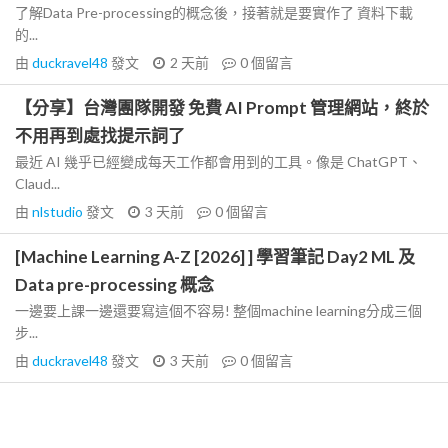
了解Data Pre-processing的概念後，接著就是要實作了 資料下載
的...
由
duckravel48
發文
2 天前
0
個留言
【分享】台灣團隊開發 免費 AI Prompt 管理網站，終於
不用再到處找提示詞了
最近 AI 幾乎已經變成每天工作都會用到的工具。像是 ChatGPT、
Claud...
由
nlstudio
發文
3 天前
0
個留言
[Machine Learning A-Z [2026] ] 學習筆記 Day2 ML 及
Data pre-processing 概念
一邊要上課一邊還要寫這個不容易! 整個machine learning分成三個
步...
由
duckravel48
發文
3 天前
0
個留言