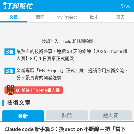
登入
文章
問答
My Project
徵才
聊天
按讚加入 iThelp 粉絲團追蹤
最熱血的技術盛事，連續 30 天的修煉【2026 iThome 鐵
公告
人賽】8 月 1 日賽事正式開啟！
全新專區「My Project」正式上線！邀請你用技術交流，
公告
分享最真實的開發經驗
前往 iThome鐵人賽
技術文章
熱門
鐵人賽
最新
Claude code 新手篇 5：換 section 不斷線 — 把「當下