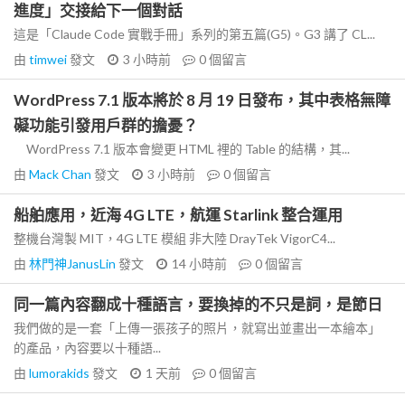
進度」交接給下一個對話
這是「Claude Code 實戰手冊」系列的第五篇(G5)。G3 講了 CL...
由
timwei
發文
3 小時前
0
個留言
WordPress 7.1 版本將於 8 月 19 日發布，其中表格無障
礙功能引發用戶群的擔憂？
WordPress 7.1 版本會變更 HTML 裡的 Table 的結構，其...
由
Mack Chan
發文
3 小時前
0
個留言
船舶應用，近海 4G LTE，航運 Starlink 整合運用
整機台灣製 MIT，4G LTE 模組 非大陸 DrayTek VigorC4...
由
林門神JanusLin
發文
14 小時前
0
個留言
同一篇內容翻成十種語言，要換掉的不只是詞，是節日
我們做的是一套「上傳一張孩子的照片，就寫出並畫出一本繪本」
的產品，內容要以十種語...
由
lumorakids
發文
1 天前
0
個留言