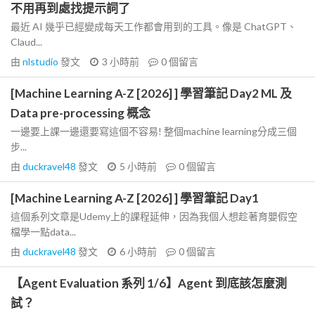
不用再到處找提示詞了
最近 AI 幾乎已經變成每天工作都會用到的工具。像是 ChatGPT、
Claud...
由
nlstudio
發文
3 小時前
0
個留言
[Machine Learning A-Z [2026] ] 學習筆記 Day2 ML 及
Data pre-processing 概念
一邊要上課一邊還要寫這個不容易! 整個machine learning分成三個
步...
由
duckravel48
發文
5 小時前
0
個留言
[Machine Learning A-Z [2026] ] 學習筆記 Day1
這個系列文章是Udemy上的課程延伸，因為我個人想趁著育嬰假空
檔學一點data...
由
duckravel48
發文
6 小時前
0
個留言
【Agent Evaluation 系列 1/6】Agent 到底該怎麼測
試？