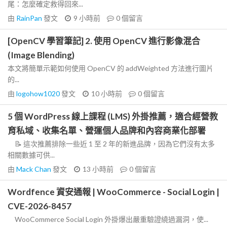
尾：怎麼確定救得回來...
由
RainPan
發文
9 小時前
0
個留言
[OpenCV 學習筆記] 2. 使用 OpenCV 進行影像混合
(Image Blending)
本文將簡單示範如何使用 OpenCV 的 addWeighted 方法進行圖片
的...
由
logohow1020
發文
10 小時前
0
個留言
5 個 WordPress 線上課程 (LMS) 外掛推薦，適合經營教
育私域、收集名單、營運個人品牌和內容商業化部署
📝 這次推薦排除一些近 1 至 2 年的新進品牌，因為它們沒有太多
相關數據可供...
由
Mack Chan
發文
13 小時前
0
個留言
Wordfence 資安通報 | WooCommerce - Social Login |
CVE-2026-8457
WooCommerce Social Login 外掛爆出嚴重驗證繞過漏洞，使...