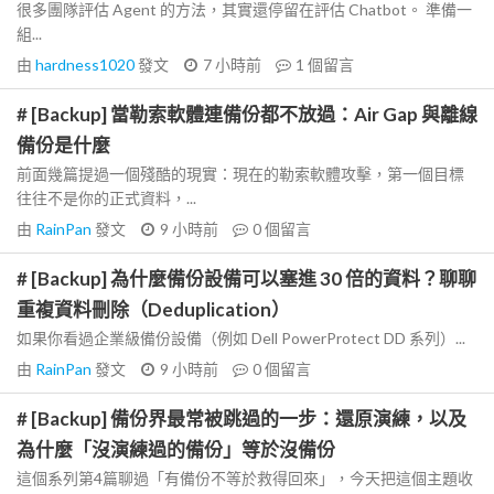
很多團隊評估 Agent 的方法，其實還停留在評估 Chatbot。 準備一
組...
由
hardness1020
發文
7 小時前
1
個留言
# [Backup] 當勒索軟體連備份都不放過：Air Gap 與離線
備份是什麼
前面幾篇提過一個殘酷的現實：現在的勒索軟體攻擊，第一個目標
往往不是你的正式資料，...
由
RainPan
發文
9 小時前
0
個留言
# [Backup] 為什麼備份設備可以塞進 30 倍的資料？聊聊
重複資料刪除（Deduplication）
如果你看過企業級備份設備（例如 Dell PowerProtect DD 系列）...
由
RainPan
發文
9 小時前
0
個留言
# [Backup] 備份界最常被跳過的一步：還原演練，以及
為什麼「沒演練過的備份」等於沒備份
這個系列第4篇聊過「有備份不等於救得回來」，今天把這個主題收