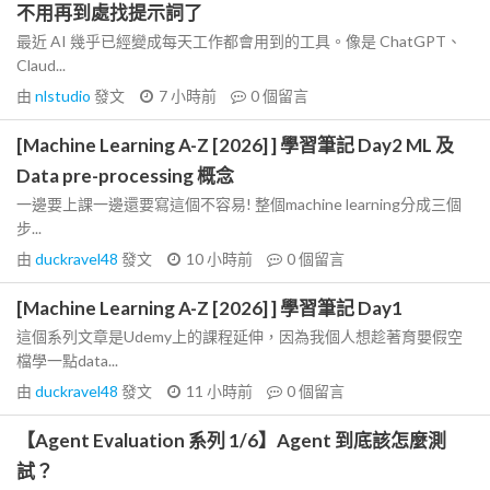
不用再到處找提示詞了
最近 AI 幾乎已經變成每天工作都會用到的工具。像是 ChatGPT、
Claud...
由
nlstudio
發文
7 小時前
0
個留言
[Machine Learning A-Z [2026] ] 學習筆記 Day2 ML 及
Data pre-processing 概念
一邊要上課一邊還要寫這個不容易! 整個machine learning分成三個
步...
由
duckravel48
發文
10 小時前
0
個留言
[Machine Learning A-Z [2026] ] 學習筆記 Day1
這個系列文章是Udemy上的課程延伸，因為我個人想趁著育嬰假空
檔學一點data...
由
duckravel48
發文
11 小時前
0
個留言
【Agent Evaluation 系列 1/6】Agent 到底該怎麼測
試？