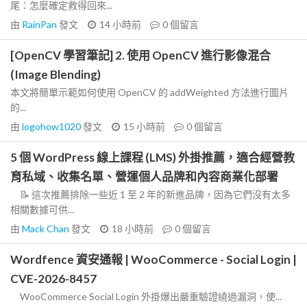
尾：怎麼確定救得回來...
由
RainPan
發文
14 小時前
0
個留言
[OpenCV 學習筆記] 2. 使用 OpenCV 進行影像混合
(Image Blending)
本文將簡單示範如何使用 OpenCV 的 addWeighted 方法進行圖片
的...
由
logohow1020
發文
15 小時前
0
個留言
5 個 WordPress 線上課程 (LMS) 外掛推薦，適合經營教
育私域、收集名單、營運個人品牌和內容商業化部署
📝 這次推薦排除一些近 1 至 2 年的新進品牌，因為它們沒有太多
相關數據可供...
由
Mack Chan
發文
18 小時前
0
個留言
Wordfence 資安通報 | WooCommerce - Social Login |
CVE-2026-8457
WooCommerce Social Login 外掛爆出嚴重驗證繞過漏洞，使...