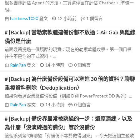
很多團隊評估 Agent 的方法，其實還停留在評估 Chatbot。 準備一
組...
由
hardness1020
發文
12 小時前
1
個留言
# [Backup] 當勒索軟體連備份都不放過：Air Gap 與離線
備份是什麼
前面幾篇提過一個殘酷的現實：現在的勒索軟體攻擊，第一個目標
往往不是你的正式資料，...
由
RainPan
發文
14 小時前
0
個留言
# [Backup] 為什麼備份設備可以塞進 30 倍的資料？聊聊
重複資料刪除（Deduplication）
如果你看過企業級備份設備（例如 Dell PowerProtect DD 系列）...
由
RainPan
發文
14 小時前
0
個留言
# [Backup] 備份界最常被跳過的一步：還原演練，以及
為什麼「沒演練過的備份」等於沒備份
這個系列第4篇聊過「有備份不等於救得回來」，今天把這個主題收