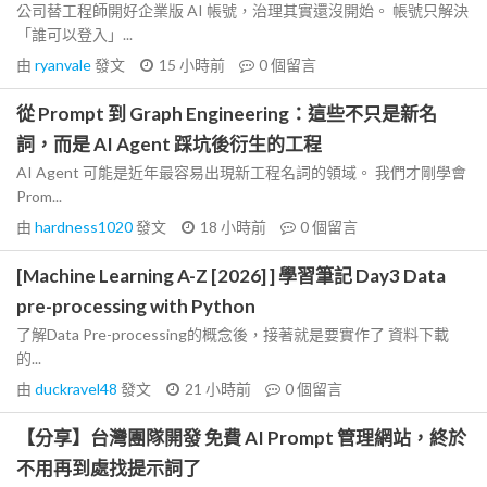
公司替工程師開好企業版 AI 帳號，治理其實還沒開始。 帳號只解決
「誰可以登入」...
由
ryanvale
發文
15 小時前
0
個留言
從 Prompt 到 Graph Engineering：這些不只是新名
詞，而是 AI Agent 踩坑後衍生的工程
AI Agent 可能是近年最容易出現新工程名詞的領域。 我們才剛學會
Prom...
由
hardness1020
發文
18 小時前
0
個留言
[Machine Learning A-Z [2026] ] 學習筆記 Day3 Data
pre-processing with Python
了解Data Pre-processing的概念後，接著就是要實作了 資料下載
的...
由
duckravel48
發文
21 小時前
0
個留言
【分享】台灣團隊開發 免費 AI Prompt 管理網站，終於
不用再到處找提示詞了