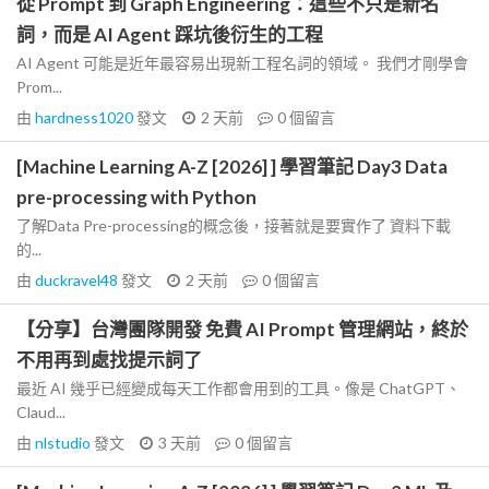
從 Prompt 到 Graph Engineering：這些不只是新名
詞，而是 AI Agent 踩坑後衍生的工程
AI Agent 可能是近年最容易出現新工程名詞的領域。 我們才剛學會
Prom...
由
hardness1020
發文
2 天前
0
個留言
[Machine Learning A-Z [2026] ] 學習筆記 Day3 Data
pre-processing with Python
了解Data Pre-processing的概念後，接著就是要實作了 資料下載
的...
由
duckravel48
發文
2 天前
0
個留言
【分享】台灣團隊開發 免費 AI Prompt 管理網站，終於
不用再到處找提示詞了
最近 AI 幾乎已經變成每天工作都會用到的工具。像是 ChatGPT、
Claud...
由
nlstudio
發文
3 天前
0
個留言