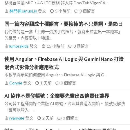
整機台灣製 MIT，4G LTE 模組 非大陸 DrayTek VigorC4...
由
林門神JanusLin
發文
5 小時前
0
個留言
同一篇內容翻成十種語言，要換掉的不只是詞，是節日
我們做的是一套「上傳一張孩子的照片，就寫出並畫出一本繪本」
的產品，內容要以十種語...
由
lumorakids
發文
15 小時前
0
個留言
使用 Angular、Firebase AI Logic 與 Gemini Nano 打造
混合式影像分析應用程式
本教學將示範如何使用 Angular、Firebase AI Logic 與 G...
由
Connie
發文
1 天前
0
個留言
AI 協作不是發帳號：企業要先畫出四條責任邊界
公司替工程師開好企業版 AI 帳號，治理其實還沒開始。 帳號只解決
「誰可以登入」...
由
ryanvale
發文
2 天前
0
個留言