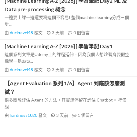
[Machine Learning A-Z [2026] ] 學習筆記 Day2 ML 及
Data pre-processing 概念
一邊要上課一邊還要寫這個不容易! 整個machine learning分成三個
步...
由
duckravel48
發文
3 天前
0
個留言
[Machine Learning A-Z [2026] ] 學習筆記 Day1
這個系列文章是Udemy上的課程延伸，因為我個人想趁著育嬰假空
檔學一點data...
由
duckravel48
發文
3 天前
0
個留言
【Agent Evaluation 系列 1/6】Agent 到底該怎麼測
試？
很多團隊評估 Agent 的方法，其實還停留在評估 Chatbot。 準備一
組...
由
hardness1020
發文
3 天前
1
個留言