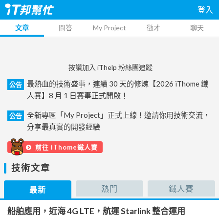
登入
文章
問答
My Project
徵才
聊天
按讚加入 iThelp 粉絲團追蹤
最熱血的技術盛事，連續 30 天的修煉【2026 iThome 鐵
公告
人賽】8 月 1 日賽事正式開啟！
全新專區「My Project」正式上線！邀請你用技術交流，
公告
分享最真實的開發經驗
前往 iThome鐵人賽
技術文章
熱門
鐵人賽
最新
船舶應用，近海 4G LTE，航運 Starlink 整合運用