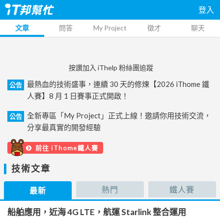
登入
文章
問答
My Project
徵才
聊天
按讚加入 iThelp 粉絲團追蹤
最熱血的技術盛事，連續 30 天的修煉【2026 iThome 鐵
公告
人賽】8 月 1 日賽事正式開啟！
全新專區「My Project」正式上線！邀請你用技術交流，
公告
分享最真實的開發經驗
前往 iThome鐵人賽
技術文章
熱門
鐵人賽
最新
船舶應用，近海 4G LTE，航運 Starlink 整合運用