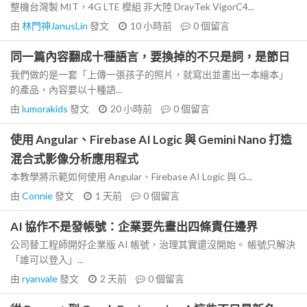
整機台灣製 MIT，4G LTE 模組 非大陸 DrayTek VigorC4...
由
林門神JanusLin
發文
10 小時前
0
個留言
同一篇內容翻成十種語言，要換掉的不只是詞，是節日
我們做的是一套「上傳一張孩子的照片，就寫出並畫出一本繪本」
的產品，內容要以十種語...
由
lumorakids
發文
20 小時前
0
個留言
使用 Angular、Firebase AI Logic 與 Gemini Nano 打造
混合式影像分析應用程式
本教學將示範如何使用 Angular、Firebase AI Logic 與 G...
由
Connie
發文
1 天前
0
個留言
AI 協作不是發帳號：企業要先畫出四條責任邊界
公司替工程師開好企業版 AI 帳號，治理其實還沒開始。 帳號只解決
「誰可以登入」...
由
ryanvale
發文
2 天前
0
個留言