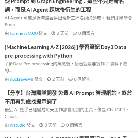
從 Prompt 到 Graph Engineering：這些不只是新名
詞，而是 AI Agent 踩坑後衍生的工程
AI Agent 可能是近年最容易出現新工程名詞的領域。 我們才剛學會
Prom...
由
hardness1020
發文
2 天前
0
個留言
[Machine Learning A-Z [2026] ] 學習筆記 Day3 Data
pre-processing with Python
了解Data Pre-processing的概念後，接著就是要實作了 資料下載
的...
由
duckravel48
發文
2 天前
0
個留言
【分享】台灣團隊開發 免費 AI Prompt 管理網站，終於
不用再到處找提示詞了
最近 AI 幾乎已經變成每天工作都會用到的工具。像是 ChatGPT、
Claud...
由
nlstudio
發文
3 天前
0
個留言