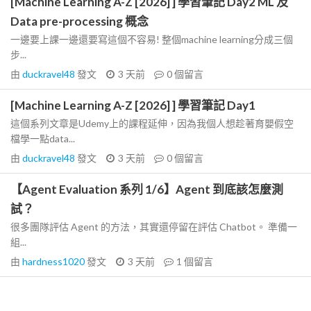
[Machine Learning A-Z [2026] ] 學習筆記 Day2 ML 及
Data pre-processing 概念
一邊要上課一邊還要寫這個不容易! 整個machine learning分成三個
步...
由
duckravel48
發文
3 天前
0
個留言
[Machine Learning A-Z [2026] ] 學習筆記 Day1
這個系列文章是Udemy上的課程延伸，因為我個人想趁著育嬰假空
檔學一點data...
由
duckravel48
發文
3 天前
0
個留言
【Agent Evaluation 系列 1/6】Agent 到底該怎麼測
試？
很多團隊評估 Agent 的方法，其實還停留在評估 Chatbot。 準備一
組...
由
hardness1020
發文
3 天前
1
個留言