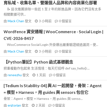
育私域、收集名單、營運個人品牌和內容商業化部署
📝 這次推薦排除一些近 1 至 2 年的新進品牌，因為它們沒有太多
相關數據可供...
由
Mack Chan
發文
3 小時前
0
個留言
Wordfence 資安通報 | WooCommerce - Social Login |
CVE-2026-8457
WooCommerce Social Login 外掛爆出嚴重驗證繞過漏洞，使...
由
Mack Chan
發文
3 小時前
0
個留言
【Python筆記】Python 函式基礎觀念
把重複動作包起來 生活情境：每天打招呼 def say_hello():...
由
reneezhu
發文
1 天前
0
個留言
[Tedium Is Stability-04] 與 AI 一起開發，骨架：Agent
= 模型 + Harness，用 guides 與 sensors 包住它
骨架：Agent = 模型 + Harness，用 guides 與 senso...
由
enjtorian
發文
2 天前
0
個留言