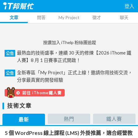
登入
文章
問答
My Project
徵才
聊天
按讚加入 iThelp 粉絲團追蹤
最熱血的技術盛事，連續 30 天的修煉【2026 iThome 鐵
公告
人賽】8 月 1 日賽事正式開啟！
全新專區「My Project」正式上線！邀請你用技術交流，
公告
分享最真實的開發經驗
前往 iThome鐵人賽
技術文章
熱門
鐵人賽
最新
5 個 WordPress 線上課程 (LMS) 外掛推薦，適合經營教