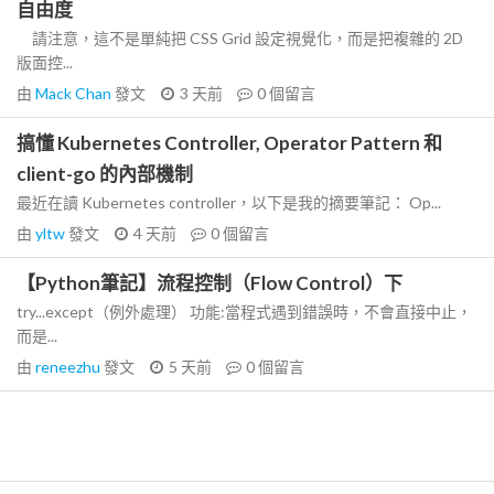
自由度
請注意，這不是單純把 CSS Grid 設定視覺化，而是把複雜的 2D
版面控...
由
Mack Chan
發文
3 天前
0
個留言
搞懂 Kubernetes Controller, Operator Pattern 和
client-go 的內部機制
最近在讀 Kubernetes controller，以下是我的摘要筆記： Op...
由
yltw
發文
4 天前
0
個留言
【Python筆記】流程控制（Flow Control）下
try...except（例外處理） 功能:當程式遇到錯誤時，不會直接中止，
而是...
由
reneezhu
發文
5 天前
0
個留言