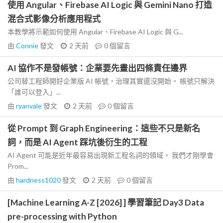
使用 Angular、Firebase AI Logic 與 Gemini Nano 打造
混合式影像分析應用程式
本教學將示範如何使用 Angular、Firebase AI Logic 與 G...
由
Connie
發文
2 天前
0
個留言
AI 協作不是發帳號：企業要先畫出四條責任邊界
公司替工程師開好企業版 AI 帳號，治理其實還沒開始。 帳號只解決
「誰可以登入」...
由
ryanvale
發文
2 天前
0
個留言
從 Prompt 到 Graph Engineering：這些不只是新名
詞，而是 AI Agent 踩坑後衍生的工程
AI Agent 可能是近年最容易出現新工程名詞的領域。 我們才剛學會
Prom...
由
hardness1020
發文
2 天前
0
個留言
[Machine Learning A-Z [2026] ] 學習筆記 Day3 Data
pre-processing with Python