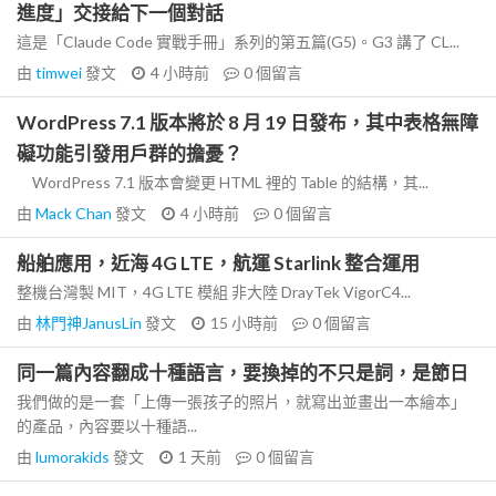
進度」交接給下一個對話
這是「Claude Code 實戰手冊」系列的第五篇(G5)。G3 講了 CL...
由
timwei
發文
4 小時前
0
個留言
WordPress 7.1 版本將於 8 月 19 日發布，其中表格無障
礙功能引發用戶群的擔憂？
WordPress 7.1 版本會變更 HTML 裡的 Table 的結構，其...
由
Mack Chan
發文
4 小時前
0
個留言
船舶應用，近海 4G LTE，航運 Starlink 整合運用
整機台灣製 MIT，4G LTE 模組 非大陸 DrayTek VigorC4...
由
林門神JanusLin
發文
15 小時前
0
個留言
同一篇內容翻成十種語言，要換掉的不只是詞，是節日
我們做的是一套「上傳一張孩子的照片，就寫出並畫出一本繪本」
的產品，內容要以十種語...
由
lumorakids
發文
1 天前
0
個留言