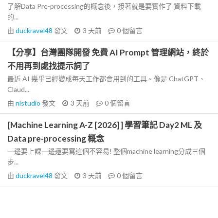
了解Data Pre-processing的概念後，接著就是要實作了 資料下載
的...
由
duckravel48
發文
3 天前
0
個留言
【分享】台灣團隊開發 免費 AI Prompt 管理網站，終於
不用再到處找提示詞了
最近 AI 幾乎已經變成每天工作都會用到的工具。像是 ChatGPT、
Claud...
由
nlstudio
發文
3 天前
0
個留言
[Machine Learning A-Z [2026] ] 學習筆記 Day2 ML 及
Data pre-processing 概念
一邊要上課一邊還要寫這個不容易! 整個machine learning分成三個
步...
由
duckravel48
發文
3 天前
0
個留言