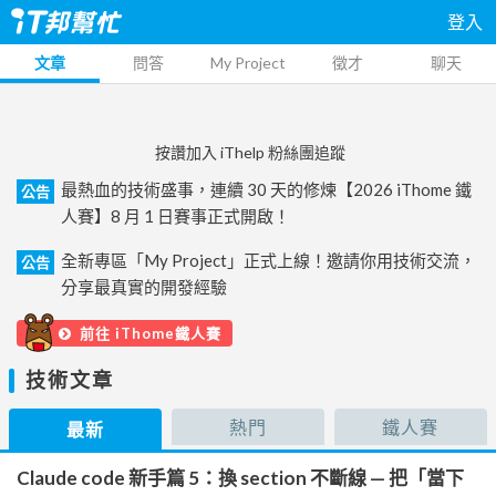
登入
文章
問答
My Project
徵才
聊天
按讚加入 iThelp 粉絲團追蹤
最熱血的技術盛事，連續 30 天的修煉【2026 iThome 鐵
公告
人賽】8 月 1 日賽事正式開啟！
全新專區「My Project」正式上線！邀請你用技術交流，
公告
分享最真實的開發經驗
前往 iThome鐵人賽
技術文章
熱門
鐵人賽
最新
Claude code 新手篇 5：換 section 不斷線 — 把「當下