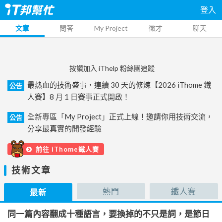
登入
文章
問答
My Project
徵才
聊天
按讚加入 iThelp 粉絲團追蹤
最熱血的技術盛事，連續 30 天的修煉【2026 iThome 鐵
公告
人賽】8 月 1 日賽事正式開啟！
全新專區「My Project」正式上線！邀請你用技術交流，
公告
分享最真實的開發經驗
前往 iThome鐵人賽
技術文章
熱門
鐵人賽
最新
同一篇內容翻成十種語言，要換掉的不只是詞，是節日