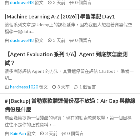
由
duckravel48
發文
3 天前
0
個留言
[Machine Learning A-Z [2026] ] 學習筆記 Day1
這個系列文章是Udemy上的課程延伸，因為我個人想趁著育嬰假空
檔學一點data...
由
duckravel48
發文
3 天前
0
個留言
【Agent Evaluation 系列 1/6】Agent 到底該怎麼測
試？
很多團隊評估 Agent 的方法，其實還停留在評估 Chatbot。 準備一
組...
由
hardness1020
發文
3 天前
1
個留言
# [Backup] 當勒索軟體連備份都不放過：Air Gap 與離線
備份是什麼
前面幾篇提過一個殘酷的現實：現在的勒索軟體攻擊，第一個目標
往往不是你的正式資料，...
由
RainPan
發文
3 天前
0
個留言