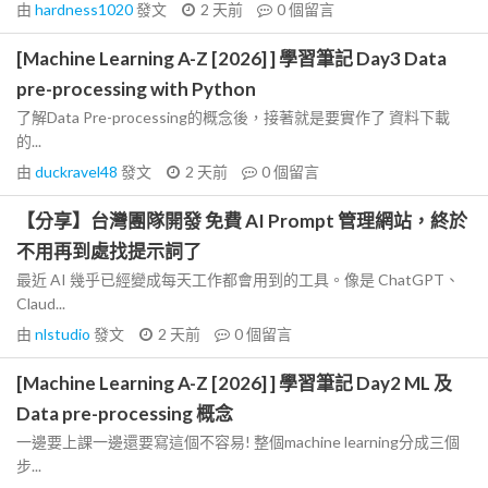
由
hardness1020
發文
2 天前
0
個留言
[Machine Learning A-Z [2026] ] 學習筆記 Day3 Data
pre-processing with Python
了解Data Pre-processing的概念後，接著就是要實作了 資料下載
的...
由
duckravel48
發文
2 天前
0
個留言
【分享】台灣團隊開發 免費 AI Prompt 管理網站，終於
不用再到處找提示詞了
最近 AI 幾乎已經變成每天工作都會用到的工具。像是 ChatGPT、
Claud...
由
nlstudio
發文
2 天前
0
個留言
[Machine Learning A-Z [2026] ] 學習筆記 Day2 ML 及
Data pre-processing 概念
一邊要上課一邊還要寫這個不容易! 整個machine learning分成三個
步...