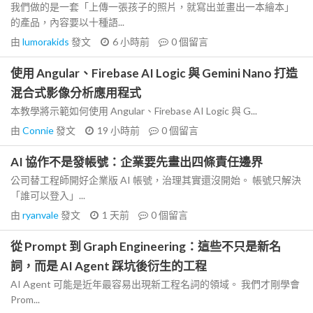
我們做的是一套「上傳一張孩子的照片，就寫出並畫出一本繪本」
的產品，內容要以十種語...
由
lumorakids
發文
6 小時前
0
個留言
使用 Angular、Firebase AI Logic 與 Gemini Nano 打造
混合式影像分析應用程式
本教學將示範如何使用 Angular、Firebase AI Logic 與 G...
由
Connie
發文
19 小時前
0
個留言
AI 協作不是發帳號：企業要先畫出四條責任邊界
公司替工程師開好企業版 AI 帳號，治理其實還沒開始。 帳號只解決
「誰可以登入」...
由
ryanvale
發文
1 天前
0
個留言
從 Prompt 到 Graph Engineering：這些不只是新名
詞，而是 AI Agent 踩坑後衍生的工程
AI Agent 可能是近年最容易出現新工程名詞的領域。 我們才剛學會
Prom...