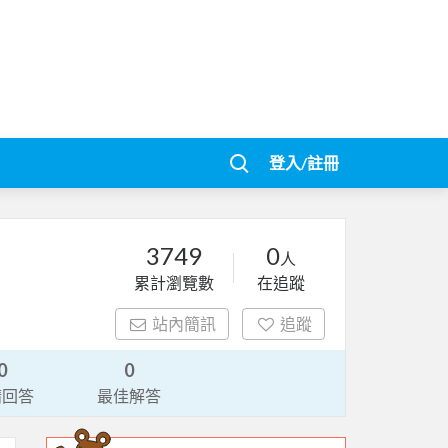
登入/註冊
3749
0
人
累計瀏覽數
在追蹤
站內簡訊
追蹤
0
0
請回答
最佳解答