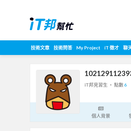
技術文章
技術問答
My Project
iT 徵才
聊
10212911239
iT邦見習生 ‧ 點數
6
個人背景