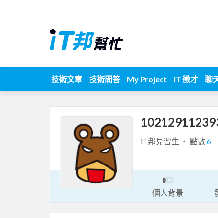
技術文章
技術問答
My Project
iT 徵才
聊
10212911239
iT邦見習生 ‧ 點數
6
個人背景