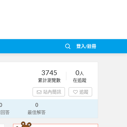
登入/註冊
3745
0
人
累計瀏覽數
在追蹤
站內簡訊
追蹤
0
0
請回答
最佳解答