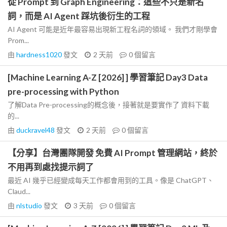
從 Prompt 到 Graph Engineering：這些不只是新名
詞，而是 AI Agent 踩坑後衍生的工程
AI Agent 可能是近年最容易出現新工程名詞的領域。 我們才剛學會
Prom...
由
hardness1020
發文
2 天前
0
個留言
[Machine Learning A-Z [2026] ] 學習筆記 Day3 Data
pre-processing with Python
了解Data Pre-processing的概念後，接著就是要實作了 資料下載
的...
由
duckravel48
發文
2 天前
0
個留言
【分享】台灣團隊開發 免費 AI Prompt 管理網站，終於
不用再到處找提示詞了
最近 AI 幾乎已經變成每天工作都會用到的工具。像是 ChatGPT、
Claud...
由
nlstudio
發文
3 天前
0
個留言