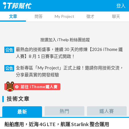
登入
文章
問答
My Project
徵才
聊天
按讚加入 iThelp 粉絲團追蹤
最熱血的技術盛事，連續 30 天的修煉【2026 iThome 鐵
公告
人賽】8 月 1 日賽事正式開啟！
全新專區「My Project」正式上線！邀請你用技術交流，
公告
分享最真實的開發經驗
前往 iThome鐵人賽
技術文章
熱門
鐵人賽
最新
船舶應用，近海 4G LTE，航運 Starlink 整合運用