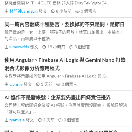
整機台灣製 MIT，4G LTE 模組 非大陸 DrayTek VigorC4...
由
林門神JanusLin
發文
8 小時前
0
個留言
同一篇內容翻成十種語言，要換掉的不只是詞，是節日
我們做的是一套「上傳一張孩子的照片，就寫出並畫出一本繪本」
的產品，內容要以十種語...
由
lumorakids
發文
19 小時前
0
個留言
使用 Angular、Firebase AI Logic 與 Gemini Nano 打造
混合式影像分析應用程式
本教學將示範如何使用 Angular、Firebase AI Logic 與 G...
由
Connie
發文
1 天前
0
個留言
AI 協作不是發帳號：企業要先畫出四條責任邊界
公司替工程師開好企業版 AI 帳號，治理其實還沒開始。 帳號只解決
「誰可以登入」...
由
ryanvale
發文
2 天前
0
個留言