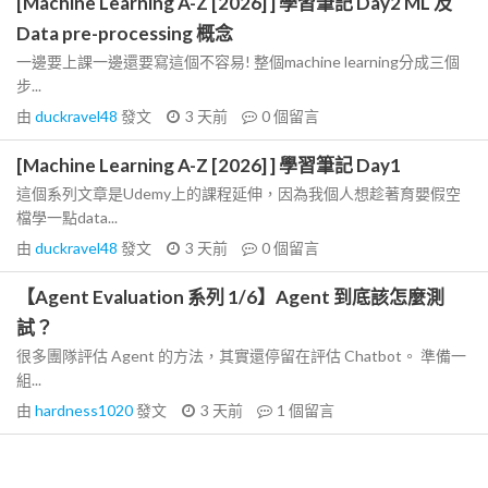
[Machine Learning A-Z [2026] ] 學習筆記 Day2 ML 及
Data pre-processing 概念
一邊要上課一邊還要寫這個不容易! 整個machine learning分成三個
步...
由
duckravel48
發文
3 天前
0
個留言
[Machine Learning A-Z [2026] ] 學習筆記 Day1
這個系列文章是Udemy上的課程延伸，因為我個人想趁著育嬰假空
檔學一點data...
由
duckravel48
發文
3 天前
0
個留言
【Agent Evaluation 系列 1/6】Agent 到底該怎麼測
試？
很多團隊評估 Agent 的方法，其實還停留在評估 Chatbot。 準備一
組...
由
hardness1020
發文
3 天前
1
個留言