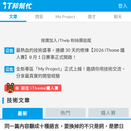
登入
文章
問答
My Project
徵才
聊天
按讚加入 iThelp 粉絲團追蹤
最熱血的技術盛事，連續 30 天的修煉【2026 iThome 鐵
公告
人賽】8 月 1 日賽事正式開啟！
全新專區「My Project」正式上線！邀請你用技術交流，
公告
分享最真實的開發經驗
前往 iThome鐵人賽
技術文章
熱門
鐵人賽
最新
同一篇內容翻成十種語言，要換掉的不只是詞，是節日