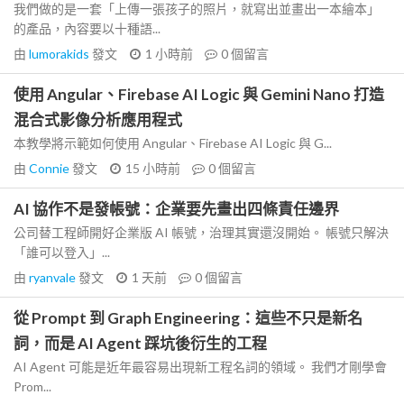
我們做的是一套「上傳一張孩子的照片，就寫出並畫出一本繪本」
的產品，內容要以十種語...
由
lumorakids
發文
1 小時前
0
個留言
使用 Angular、Firebase AI Logic 與 Gemini Nano 打造
混合式影像分析應用程式
本教學將示範如何使用 Angular、Firebase AI Logic 與 G...
由
Connie
發文
15 小時前
0
個留言
AI 協作不是發帳號：企業要先畫出四條責任邊界
公司替工程師開好企業版 AI 帳號，治理其實還沒開始。 帳號只解決
「誰可以登入」...
由
ryanvale
發文
1 天前
0
個留言
從 Prompt 到 Graph Engineering：這些不只是新名
詞，而是 AI Agent 踩坑後衍生的工程
AI Agent 可能是近年最容易出現新工程名詞的領域。 我們才剛學會
Prom...