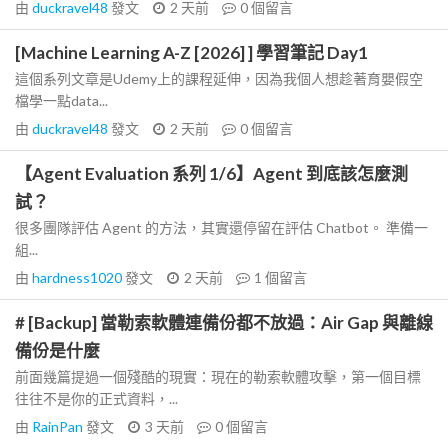
由
duckravel48
發文
2 天前
0
個留言
[Machine Learning A-Z [2026] ] 學習筆記 Day1
這個系列文章是Udemy上的課程延伸，因為我個人想趁著育嬰假空
檔學一點data...
由
duckravel48
發文
2 天前
0
個留言
【Agent Evaluation 系列 1/6】Agent 到底該怎麼測
試？
很多團隊評估 Agent 的方法，其實還停留在評估 Chatbot。 準備一
組...
由
hardness1020
發文
2 天前
1
個留言
# [Backup] 當勒索軟體連備份都不放過：Air Gap 與離線
備份是什麼
前面幾篇提過一個殘酷的現實：現在的勒索軟體攻擊，第一個目標
往往不是你的正式資料，...
由
RainPan
發文
3 天前
0
個留言