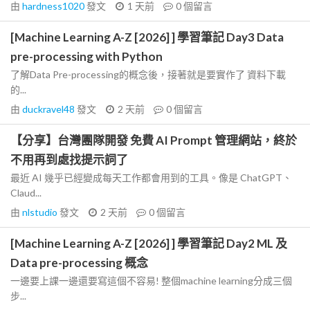
由
hardness1020
發文
1 天前
0
個留言
[Machine Learning A-Z [2026] ] 學習筆記 Day3 Data
pre-processing with Python
了解Data Pre-processing的概念後，接著就是要實作了 資料下載
的...
由
duckravel48
發文
2 天前
0
個留言
【分享】台灣團隊開發 免費 AI Prompt 管理網站，終於
不用再到處找提示詞了
最近 AI 幾乎已經變成每天工作都會用到的工具。像是 ChatGPT、
Claud...
由
nlstudio
發文
2 天前
0
個留言
[Machine Learning A-Z [2026] ] 學習筆記 Day2 ML 及
Data pre-processing 概念
一邊要上課一邊還要寫這個不容易! 整個machine learning分成三個
步...