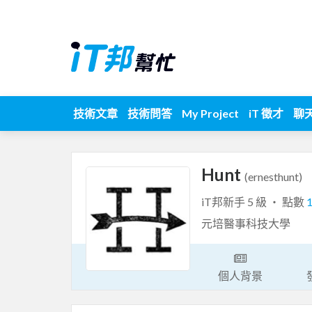
技術文章
技術問答
My Project
iT 徵才
聊
Hunt
(ernesthunt)
iT邦新手 5 級 ‧ 點數
元培醫事科技大學
個人背景