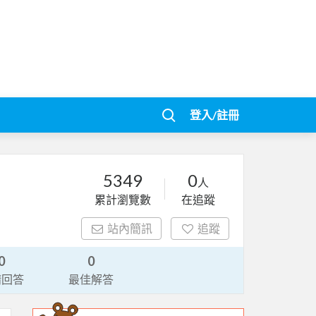
登入/註冊
5349
0
人
累計瀏覽數
在追蹤
站內簡訊
追蹤
0
0
請回答
最佳解答