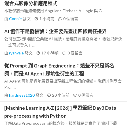
混合式影像分析應用程式
本教學將示範如何使用 Angular、Firebase AI Logic 與 G...
由
Connie
發文
1 小時前
0
個留言
AI 協作不是發帳號：企業要先畫出四條責任邊界
公司替工程師開好企業版 AI 帳號，治理其實還沒開始。 帳號只解決
「誰可以登入」...
由
ryanvale
發文
17 小時前
0
個留言
從 Prompt 到 Graph Engineering：這些不只是新名
詞，而是 AI Agent 踩坑後衍生的工程
AI Agent 可能是近年最容易出現新工程名詞的領域。 我們才剛學會
Prom...
由
hardness1020
發文
20 小時前
0
個留言
[Machine Learning A-Z [2026] ] 學習筆記 Day3 Data
pre-processing with Python
了解Data Pre-processing的概念後，接著就是要實作了 資料下載