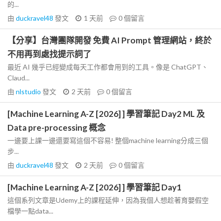
的...
由
duckravel48
發文
1 天前
0
個留言
【分享】台灣團隊開發 免費 AI Prompt 管理網站，終於
不用再到處找提示詞了
最近 AI 幾乎已經變成每天工作都會用到的工具。像是 ChatGPT、
Claud...
由
nlstudio
發文
2 天前
0
個留言
[Machine Learning A-Z [2026] ] 學習筆記 Day2 ML 及
Data pre-processing 概念
一邊要上課一邊還要寫這個不容易! 整個machine learning分成三個
步...
由
duckravel48
發文
2 天前
0
個留言
[Machine Learning A-Z [2026] ] 學習筆記 Day1
這個系列文章是Udemy上的課程延伸，因為我個人想趁著育嬰假空
檔學一點data...