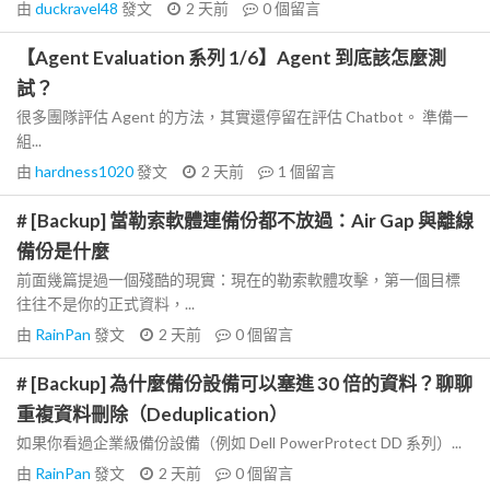
由
duckravel48
發文
2 天前
0
個留言
【Agent Evaluation 系列 1/6】Agent 到底該怎麼測
試？
很多團隊評估 Agent 的方法，其實還停留在評估 Chatbot。 準備一
組...
由
hardness1020
發文
2 天前
1
個留言
# [Backup] 當勒索軟體連備份都不放過：Air Gap 與離線
備份是什麼
前面幾篇提過一個殘酷的現實：現在的勒索軟體攻擊，第一個目標
往往不是你的正式資料，...
由
RainPan
發文
2 天前
0
個留言
# [Backup] 為什麼備份設備可以塞進 30 倍的資料？聊聊
重複資料刪除（Deduplication）
如果你看過企業級備份設備（例如 Dell PowerProtect DD 系列）...
由
RainPan
發文
2 天前
0
個留言