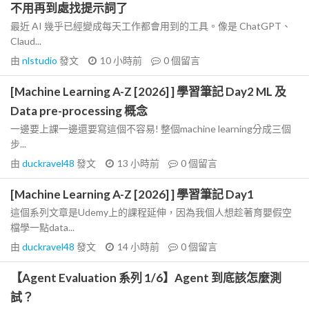
不用再到處找提示詞了
最近 AI 幾乎已經變成每天工作都會用到的工具。像是 ChatGPT、
Claud...
由
nlstudio
發文
10 小時前
0
個留言
[Machine Learning A-Z [2026] ] 學習筆記 Day2 ML 及
Data pre-processing 概念
一邊要上課一邊還要寫這個不容易! 整個machine learning分成三個
步...
由
duckravel48
發文
13 小時前
0
個留言
[Machine Learning A-Z [2026] ] 學習筆記 Day1
這個系列文章是Udemy上的課程延伸，因為我個人想趁著育嬰假空
檔學一點data...
由
duckravel48
發文
14 小時前
0
個留言
【Agent Evaluation 系列 1/6】Agent 到底該怎麼測
試？