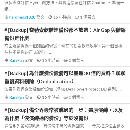
很多團隊評估 Agent 的方法，其實還停留在評估 Chatbot。 準備一
組...
由
hardness1020
發文
15 小時前
1
個留言
# [Backup] 當勒索軟體連備份都不放過：Air Gap 與離線
備份是什麼
前面幾篇提過一個殘酷的現實：現在的勒索軟體攻擊，第一個目標
往往不是你的正式資料，...
由
RainPan
發文
16 小時前
0
個留言
# [Backup] 為什麼備份設備可以塞進 30 倍的資料？聊聊
重複資料刪除（Deduplication）
如果你看過企業級備份設備（例如 Dell PowerProtect DD 系列）...
由
RainPan
發文
16 小時前
0
個留言
# [Backup] 備份界最常被跳過的一步：還原演練，以及
為什麼「沒演練過的備份」等於沒備份
這個系列第4篇聊過「有備份不等於救得回來」，今天把這個主題收