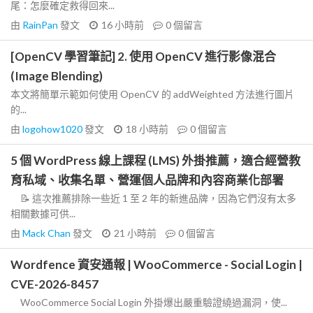
尾：怎麼確定救得回來...
由
RainPan
發文
16 小時前
0
個留言
[OpenCV 學習筆記] 2. 使用 OpenCV 進行影像混合
(Image Blending)
本文將簡單示範如何使用 OpenCV 的 addWeighted 方法進行圖片
的...
由
logohow1020
發文
18 小時前
0
個留言
5 個 WordPress 線上課程 (LMS) 外掛推薦，適合經營教
育私域、收集名單、營運個人品牌和內容商業化部署
📝 這次推薦排除一些近 1 至 2 年的新進品牌，因為它們沒有太多
相關數據可供...
由
Mack Chan
發文
21 小時前
0
個留言
Wordfence 資安通報 | WooCommerce - Social Login |
CVE-2026-8457
WooCommerce Social Login 外掛爆出嚴重驗證繞過漏洞，使...