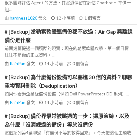
很多團隊評估 Agent 的方法，其實還停留在評估 Chatbot。 準備一
組...
由
hardness1020
發文
12 小時前
1
個留言
# [Backup] 當勒索軟體連備份都不放過：Air Gap 與離線
備份是什麼
前面幾篇提過一個殘酷的現實：現在的勒索軟體攻擊，第一個目標
往往不是你的正式資料，...
由
RainPan
發文
14 小時前
0
個留言
# [Backup] 為什麼備份設備可以塞進 30 倍的資料？聊聊
重複資料刪除（Deduplication）
如果你看過企業級備份設備（例如 Dell PowerProtect DD 系列）...
由
RainPan
發文
14 小時前
0
個留言
# [Backup] 備份界最常被跳過的一步：還原演練，以及
為什麼「沒演練過的備份」等於沒備份
這個系列第4篇聊過「有備份不等於救得回來」，今天把這個主題收