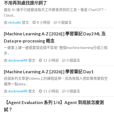
不用再到處找提示詞了
最近 AI 幾乎已經變成每天工作都會用到的工具。像是 ChatGPT、
Claud...
由
nlstudio
發文
8 小時前
0
個留言
[Machine Learning A-Z [2026] ] 學習筆記 Day2 ML 及
Data pre-processing 概念
一邊要上課一邊還要寫這個不容易! 整個machine learning分成三個
步...
由
duckravel48
發文
11 小時前
0
個留言
[Machine Learning A-Z [2026] ] 學習筆記 Day1
這個系列文章是Udemy上的課程延伸，因為我個人想趁著育嬰假空
檔學一點data...
由
duckravel48
發文
11 小時前
0
個留言
【Agent Evaluation 系列 1/6】Agent 到底該怎麼測
試？