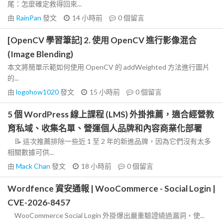
尾：怎麼確定救得回來...
由
RainPan
發文
14 小時前
0
個留言
[OpenCV 學習筆記] 2. 使用 OpenCV 進行影像混合
(Image Blending)
本文將簡單示範如何使用 OpenCV 的 addWeighted 方法進行圖片
的...
由
logohow1020
發文
15 小時前
0
個留言
5 個 WordPress 線上課程 (LMS) 外掛推薦，適合經營教
育私域、收集名單、營運個人品牌和內容商業化部署
📝 這次推薦排除一些近 1 至 2 年的新進品牌，因為它們沒有太多
相關數據可供...
由
Mack Chan
發文
18 小時前
0
個留言
Wordfence 資安通報 | WooCommerce - Social Login |
CVE-2026-8457
WooCommerce Social Login 外掛爆出嚴重驗證繞過漏洞，使...