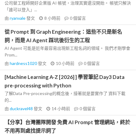
公司替工程師開好企業版 AI 帳號，治理其實還沒開始。 帳號只解決
「誰可以登入」...
由
ryanvale
發文
8 小時前
0
個留言
從 Prompt 到 Graph Engineering：這些不只是新名
詞，而是 AI Agent 踩坑後衍生的工程
AI Agent 可能是近年最容易出現新工程名詞的領域。 我們才剛學會
Prom...
由
hardness1020
發文
10 小時前
0
個留言
[Machine Learning A-Z [2026] ] 學習筆記 Day3 Data
pre-processing with Python
了解Data Pre-processing的概念後，接著就是要實作了 資料下載
的...
由
duckravel48
發文
14 小時前
0
個留言
【分享】台灣團隊開發 免費 AI Prompt 管理網站，終於
不用再到處找提示詞了