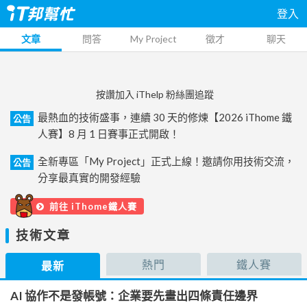
登入
文章
問答
My Project
徵才
聊天
按讚加入 iThelp 粉絲團追蹤
最熱血的技術盛事，連續 30 天的修煉【2026 iThome 鐵
公告
人賽】8 月 1 日賽事正式開啟！
全新專區「My Project」正式上線！邀請你用技術交流，
公告
分享最真實的開發經驗
前往 iThome鐵人賽
技術文章
熱門
鐵人賽
最新
AI 協作不是發帳號：企業要先畫出四條責任邊界