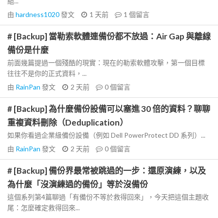
組...
由
hardness1020
發文
1 天前
1
個留言
# [Backup] 當勒索軟體連備份都不放過：Air Gap 與離線
備份是什麼
前面幾篇提過一個殘酷的現實：現在的勒索軟體攻擊，第一個目標
往往不是你的正式資料，...
由
RainPan
發文
2 天前
0
個留言
# [Backup] 為什麼備份設備可以塞進 30 倍的資料？聊聊
重複資料刪除（Deduplication）
如果你看過企業級備份設備（例如 Dell PowerProtect DD 系列）...
由
RainPan
發文
2 天前
0
個留言
# [Backup] 備份界最常被跳過的一步：還原演練，以及
為什麼「沒演練過的備份」等於沒備份
這個系列第4篇聊過「有備份不等於救得回來」，今天把這個主題收
尾：怎麼確定救得回來...