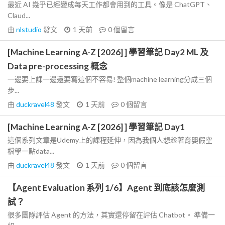
最近 AI 幾乎已經變成每天工作都會用到的工具。像是 ChatGPT、
Claud...
由
nlstudio
發文
1 天前
0
個留言
[Machine Learning A-Z [2026] ] 學習筆記 Day2 ML 及
Data pre-processing 概念
一邊要上課一邊還要寫這個不容易! 整個machine learning分成三個
步...
由
duckravel48
發文
1 天前
0
個留言
[Machine Learning A-Z [2026] ] 學習筆記 Day1
這個系列文章是Udemy上的課程延伸，因為我個人想趁著育嬰假空
檔學一點data...
由
duckravel48
發文
1 天前
0
個留言
【Agent Evaluation 系列 1/6】Agent 到底該怎麼測
試？
很多團隊評估 Agent 的方法，其實還停留在評估 Chatbot。 準備一