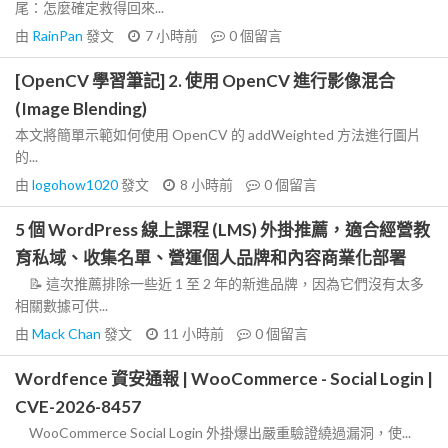
尾：怎麼確定救得回來...
由
RainPan
發文
7 小時前
0
個留言
[OpenCV 學習筆記] 2. 使用 OpenCV 進行影像混合
(Image Blending)
本文將簡單示範如何使用 OpenCV 的 addWeighted 方法進行圖片
的...
由
logohow1020
發文
8 小時前
0
個留言
5 個 WordPress 線上課程 (LMS) 外掛推薦，適合經營教
育私域、收集名單、營運個人品牌和內容商業化部署
📝 這次推薦排除一些近 1 至 2 年的新進品牌，因為它們沒有太多
相關數據可供...
由
Mack Chan
發文
11 小時前
0
個留言
Wordfence 資安通報 | WooCommerce - Social Login |
CVE-2026-8457
WooCommerce Social Login 外掛爆出嚴重驗證繞過漏洞，使...