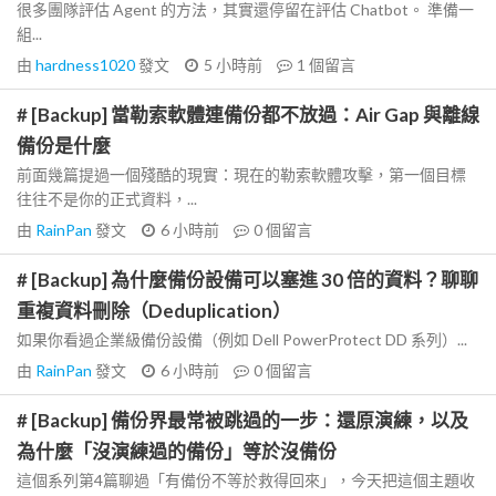
很多團隊評估 Agent 的方法，其實還停留在評估 Chatbot。 準備一
組...
由
hardness1020
發文
5 小時前
1
個留言
# [Backup] 當勒索軟體連備份都不放過：Air Gap 與離線
備份是什麼
前面幾篇提過一個殘酷的現實：現在的勒索軟體攻擊，第一個目標
往往不是你的正式資料，...
由
RainPan
發文
6 小時前
0
個留言
# [Backup] 為什麼備份設備可以塞進 30 倍的資料？聊聊
重複資料刪除（Deduplication）
如果你看過企業級備份設備（例如 Dell PowerProtect DD 系列）...
由
RainPan
發文
6 小時前
0
個留言
# [Backup] 備份界最常被跳過的一步：還原演練，以及
為什麼「沒演練過的備份」等於沒備份
這個系列第4篇聊過「有備份不等於救得回來」，今天把這個主題收