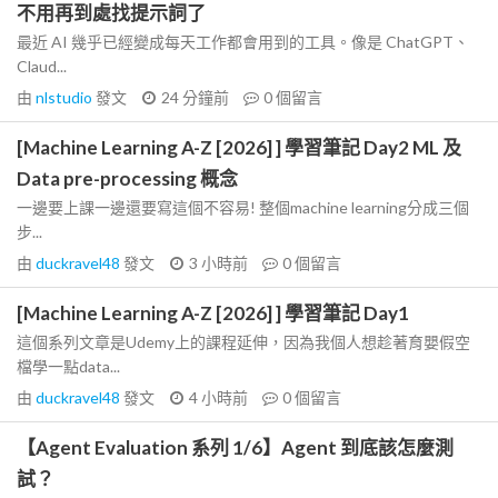
不用再到處找提示詞了
最近 AI 幾乎已經變成每天工作都會用到的工具。像是 ChatGPT、
Claud...
由
nlstudio
發文
24 分鐘前
0
個留言
[Machine Learning A-Z [2026] ] 學習筆記 Day2 ML 及
Data pre-processing 概念
一邊要上課一邊還要寫這個不容易! 整個machine learning分成三個
步...
由
duckravel48
發文
3 小時前
0
個留言
[Machine Learning A-Z [2026] ] 學習筆記 Day1
這個系列文章是Udemy上的課程延伸，因為我個人想趁著育嬰假空
檔學一點data...
由
duckravel48
發文
4 小時前
0
個留言
【Agent Evaluation 系列 1/6】Agent 到底該怎麼測
試？