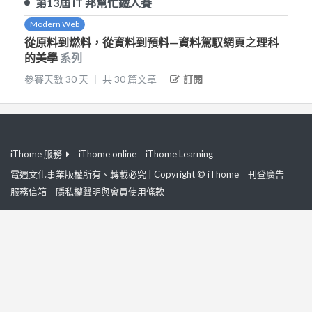
第13屆
iT 邦幫忙鐵人賽
Modern Web
從原料到燃料，從資料到預料—資料駕馭網頁之理科
的美學
系列
參賽天數
30
天
｜
共
30
篇文章
訂閱
iThome 服務
iThome online
iThome Learning
電週文化事業版權所有、轉載必究 | Copyright © iThome
刊登廣告
服務信箱
隱私權聲明與會員使用條款