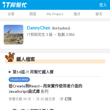
登入
文章
問答
My Project
徵才
聊天
DannyChen
(
ketyykes
)
iT邦研究生
3
級 ‧ 點數
2386
鐵人檔案
第14屆
iT 邦幫忙鐵人賽
Modern Web
從Create到React—用來實作使用者介面的
JavaScript函式庫
系列
參賽天數
30
天
｜
共
30
篇文章
訂閱