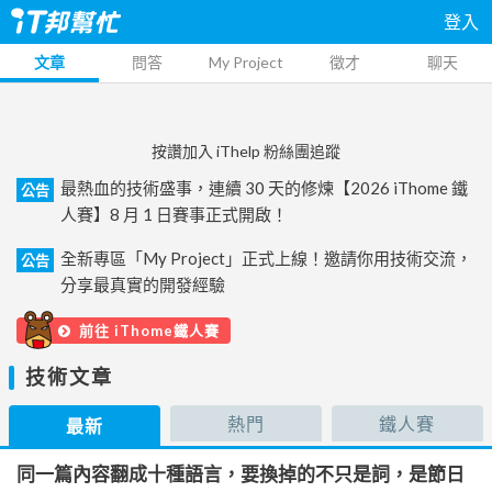
登入
文章
問答
My Project
徵才
聊天
按讚加入 iThelp 粉絲團追蹤
最熱血的技術盛事，連續 30 天的修煉【2026 iThome 鐵
公告
人賽】8 月 1 日賽事正式開啟！
全新專區「My Project」正式上線！邀請你用技術交流，
公告
分享最真實的開發經驗
前往 iThome鐵人賽
技術文章
熱門
鐵人賽
最新
同一篇內容翻成十種語言，要換掉的不只是詞，是節日