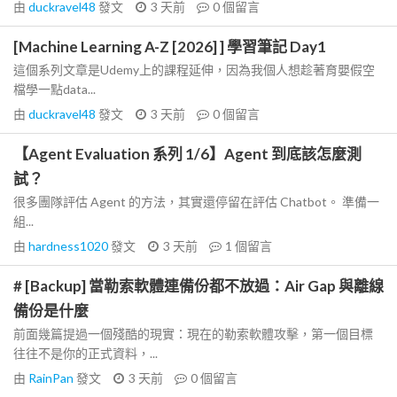
由
duckravel48
發文
3 天前
0
個留言
[Machine Learning A-Z [2026] ] 學習筆記 Day1
這個系列文章是Udemy上的課程延伸，因為我個人想趁著育嬰假空
檔學一點data...
由
duckravel48
發文
3 天前
0
個留言
【Agent Evaluation 系列 1/6】Agent 到底該怎麼測
試？
很多團隊評估 Agent 的方法，其實還停留在評估 Chatbot。 準備一
組...
由
hardness1020
發文
3 天前
1
個留言
# [Backup] 當勒索軟體連備份都不放過：Air Gap 與離線
備份是什麼
前面幾篇提過一個殘酷的現實：現在的勒索軟體攻擊，第一個目標
往往不是你的正式資料，...
由
RainPan
發文
3 天前
0
個留言