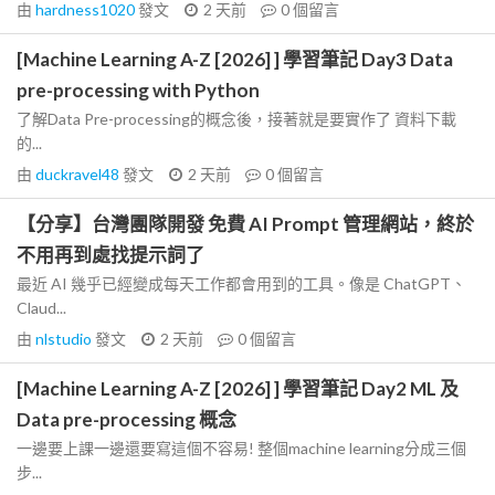
由
hardness1020
發文
2 天前
0
個留言
[Machine Learning A-Z [2026] ] 學習筆記 Day3 Data
pre-processing with Python
了解Data Pre-processing的概念後，接著就是要實作了 資料下載
的...
由
duckravel48
發文
2 天前
0
個留言
【分享】台灣團隊開發 免費 AI Prompt 管理網站，終於
不用再到處找提示詞了
最近 AI 幾乎已經變成每天工作都會用到的工具。像是 ChatGPT、
Claud...
由
nlstudio
發文
2 天前
0
個留言
[Machine Learning A-Z [2026] ] 學習筆記 Day2 ML 及
Data pre-processing 概念
一邊要上課一邊還要寫這個不容易! 整個machine learning分成三個
步...