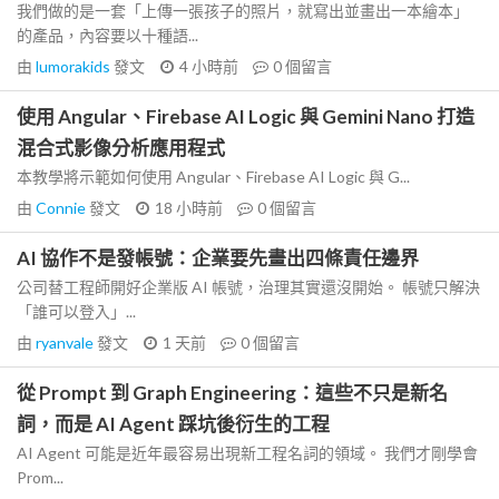
我們做的是一套「上傳一張孩子的照片，就寫出並畫出一本繪本」
的產品，內容要以十種語...
由
lumorakids
發文
4 小時前
0
個留言
使用 Angular、Firebase AI Logic 與 Gemini Nano 打造
混合式影像分析應用程式
本教學將示範如何使用 Angular、Firebase AI Logic 與 G...
由
Connie
發文
18 小時前
0
個留言
AI 協作不是發帳號：企業要先畫出四條責任邊界
公司替工程師開好企業版 AI 帳號，治理其實還沒開始。 帳號只解決
「誰可以登入」...
由
ryanvale
發文
1 天前
0
個留言
從 Prompt 到 Graph Engineering：這些不只是新名
詞，而是 AI Agent 踩坑後衍生的工程
AI Agent 可能是近年最容易出現新工程名詞的領域。 我們才剛學會
Prom...